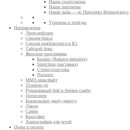
Наши спортсмены
Наши партнеры
Наши залы — м. Проспект Вернадского
Турниры и победы
Направления
Дрон-рейсинг
Секция бокса
Секция кикбоксинга и К1
Тайский бокс
Женские программы
Баланс (Balance-intensive)
Stretching (растяжка)
Стрип-пластика
Пилатес
MMA миксфайт
Тхэквон-до
Рукопашный бой и боевое самбо
Грэпплинг
Бразильское джиу-джитсу
Дзюдо
Самбо
Кроссфит
Хореография для детей
Цены и оплата