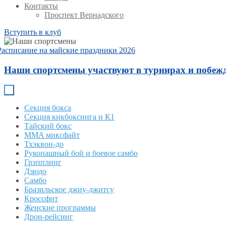
Контакты
Проспект Вернадского
Вступить в клуб
Расписание на майские праздники 2026
Наши спортсмены участвуют в турнирах и побежд
Секция бокса
Секция кикбоксинга и К1
Тайский бокс
MMA миксфайт
Тхэквон-до
Рукопашный бой и боевое самбо
Грэпплинг
Дзюдо
Самбо
Бразильское джиу-джитсу
Кроссфит
Женские программы
Дрон-рейсинг