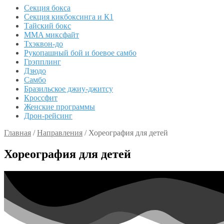
Секция бокса
Секция кикбоксинга и К1
Тайский бокс
MMA миксфайт
Тхэквон-до
Рукопашный бой и боевое самбо
Грэпплинг
Дзюдо
Самбо
Бразильское джиу-джитсу
Кроссфит
Женские программы
Дрон-рейсинг
Главная
/
Направления
/
Хореография для детей
Хореография для детей