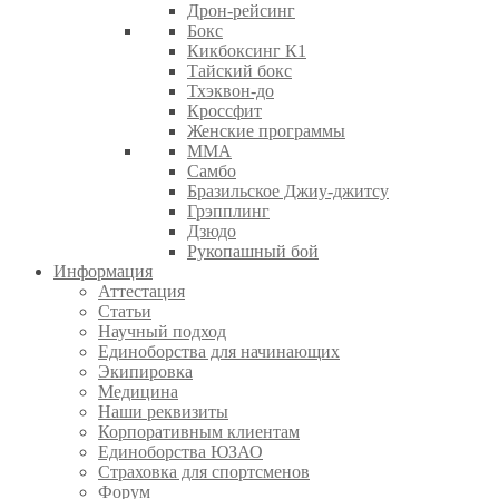
Дрон-рейсинг
Бокс
Кикбоксинг К1
Тайский бокс
Тхэквон-до
Кроссфит
Женские программы
ММА
Самбо
Бразильское Джиу-джитсу
Грэпплинг
Дзюдо
Рукопашный бой
Информация
Аттестация
Статьи
Научный подход
Единоборства для начинающих
Экипировка
Медицина
Наши реквизиты
Корпоративным клиентам
Единоборства ЮЗАО
Страховка для спортсменов
Форум