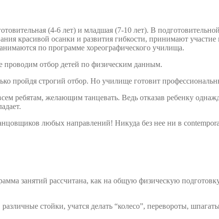
отовительная (4-6 лет) и младшая (7-10 лет). В подготовительн
ния красивой осанки и развития гибкости, принимают участие 
 занимаются по программе хореографического училища.
е проводим отбор детей по физическим данным.
лько пройдя строгий отбор. Но училище готовит профессиональ
 всем ребятам, желающим танцевать. Ведь отказав ребенку одна
адает.
 танцовщиков любых направлений!
Никуда без нее ни в contemporar
ограмма занятий рассчитана, как на общую физическую подготовк
различные стойки, учатся делать “колесо”, перевороты, шпагаты