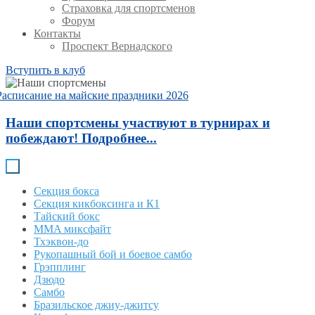
Страховка для спортсменов
Форум
Контакты
Проспект Вернадского
Вступить в клуб
Расписание на майские праздники 2026
Наши спортсмены участвуют в турнирах и
побеждают! Подробнее...
Секция бокса
Секция кикбоксинга и К1
Тайский бокс
MMA миксфайт
Тхэквон-до
Рукопашный бой и боевое самбо
Грэпплинг
Дзюдо
Самбо
Бразильское джиу-джитсу