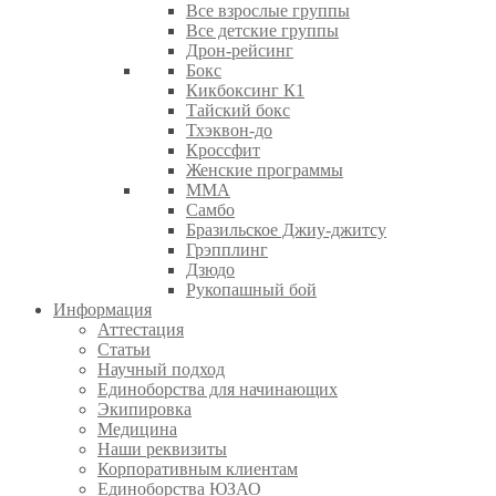
Все взрослые группы
Все детские группы
Дрон-рейсинг
Бокс
Кикбоксинг К1
Тайский бокс
Тхэквон-до
Кроссфит
Женские программы
ММА
Самбо
Бразильское Джиу-джитсу
Грэпплинг
Дзюдо
Рукопашный бой
Информация
Аттестация
Статьи
Научный подход
Единоборства для начинающих
Экипировка
Медицина
Наши реквизиты
Корпоративным клиентам
Единоборства ЮЗАО