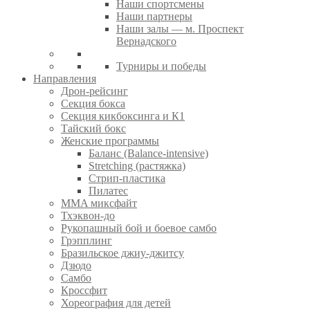
Наши спортсмены
Наши партнеры
Наши залы — м. Проспект
Вернадского
Турниры и победы
Направления
Дрон-рейсинг
Секция бокса
Секция кикбоксинга и К1
Тайский бокс
Женские программы
Баланс (Balance-intensive)
Stretching (растяжка)
Стрип-пластика
Пилатес
MMA миксфайт
Тхэквон-до
Рукопашный бой и боевое самбо
Грэпплинг
Бразильское джиу-джитсу
Дзюдо
Самбо
Кроссфит
Хореография для детей