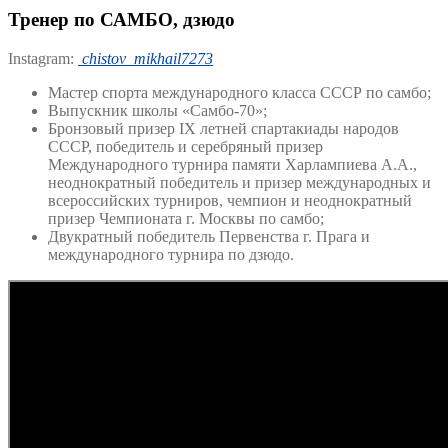
Тренер по САМБО, дзюдо
Instagram:
chistov_mikhail7273
Мастер спорта международного класса СССР по самбо;
Выпускник школы «Самбо-70»;
Бронзовый призер IX летней спартакиады народов
СССР, победитель и серебряный призер
Международного турнира памяти Харлампиева А.А.,
неоднократный победитель и призер международных и
всероссийских турниров, чемпион и неоднократный
призер Чемпионата г. Москвы по самбо;
Двукратный победитель Первенства г. Прага и
международного турнира по дзюдо.