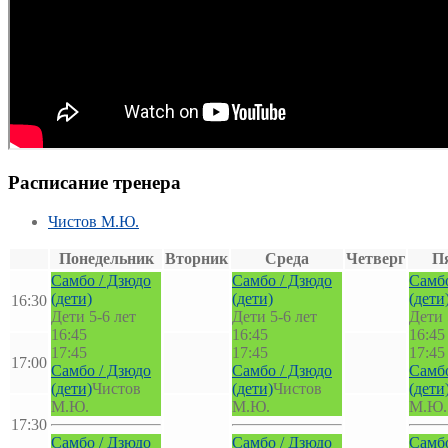
Расписание тренера
Чистов М.Ю.
Понедельник
Вторник
Среда
Четверг
П
Самбо / Дзюдо
Самбо / Дзюдо
Самбо
(дети)
(дети)
(дети
16:30
Дети 5-6 лет
Дети 5-6 лет
Дети 
16:45
16:45
16:45
17:45
17:45
17:45
17:00
Самбо / Дзюдо
Самбо / Дзюдо
Самбо
(дети)
Чистов
(дети)
Чистов
(дети
М.Ю.
М.Ю.
М.Ю.
17:30
Самбо / Дзюдо
Самбо / Дзюдо
Самбо