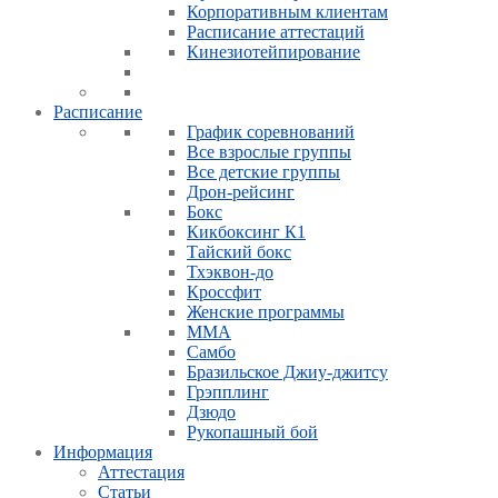
Корпоративным клиентам
Расписание аттестаций
Кинезиотейпирование
Расписание
График соревнований
Все взрослые группы
Все детские группы
Дрон-рейсинг
Бокс
Кикбоксинг К1
Тайский бокс
Тхэквон-до
Кроссфит
Женские программы
ММА
Самбо
Бразильское Джиу-джитсу
Грэпплинг
Дзюдо
Рукопашный бой
Информация
Аттестация
Статьи