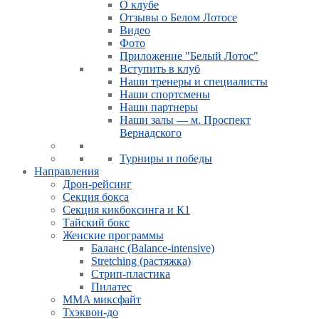
О клубе
Отзывы о Белом Лотосе
Видео
Фото
Приложение "Белый Лотос"
Вступить в клуб
Наши тренеры и специалисты
Наши спортсмены
Наши партнеры
Наши залы — м. Проспект
Вернадского
Турниры и победы
Направления
Дрон-рейсинг
Секция бокса
Секция кикбоксинга и К1
Тайский бокс
Женские программы
Баланс (Balance-intensive)
Stretching (растяжка)
Стрип-пластика
Пилатес
MMA миксфайт
Тхэквон-до