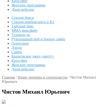
Кроссфит
Женские программы
Дрон-рейсинг
Секция бокса
Секция кикбоксинга и К1
Тайский бокс
MMA миксфайт
Тхэквон-до
Рукопашный бой и боевое самбо
Грэпплинг
Дзюдо
Самбо
Бразильское джиу-джитсу
Кроссфит
Женские программы
Дрон-рейсинг
Главная
/
Наши тренеры и специалисты
/
Чистов Михаил
Юрьевич
Чистов Михаил Юрьевич