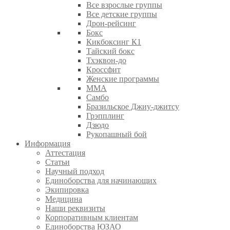
Все взрослые группы
Все детские группы
Дрон-рейсинг
Бокс
Кикбоксинг К1
Тайский бокс
Тхэквон-до
Кроссфит
Женские программы
ММА
Самбо
Бразильское Джиу-джитсу
Грэпплинг
Дзюдо
Рукопашный бой
Информация
Аттестация
Статьи
Научный подход
Единоборства для начинающих
Экипировка
Медицина
Наши реквизиты
Корпоративным клиентам
Единоборства ЮЗАО