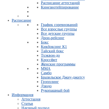
Расписание аттестаций
Кинезиотейпирование
Расписание
График соревнований
Все взрослые группы
Все детские группы
Дрон-рейсинг
Бокс
Кикбоксинг К1
Тайский бокс
Тхэквон-до
Кроссфит
Женские программы
ММА
Самбо
Бразильское Джиу-джитсу
Грэпплинг
Дзюдо
Рукопашный бой
Информация
Аттестация
Статьи
Научный подход