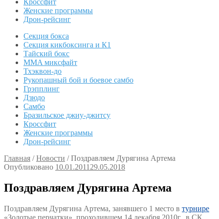
Кроссфит
Женские программы
Дрон-рейсинг
Секция бокса
Секция кикбоксинга и К1
Тайский бокс
MMA миксфайт
Тхэквон-до
Рукопашный бой и боевое самбо
Грэпплинг
Дзюдо
Самбо
Бразильское джиу-джитсу
Кроссфит
Женские программы
Дрон-рейсинг
Главная
/
Новости
/
Поздравляем Дурягина Артема
Опубликовано
10.01.2011
29.05.2018
Поздравляем Дурягина Артема
Поздравляем Дурягина Артема, занявшего 1 место в
турнире
«Золотые перчатки», проходившем 14 декабря 2010г. в СК