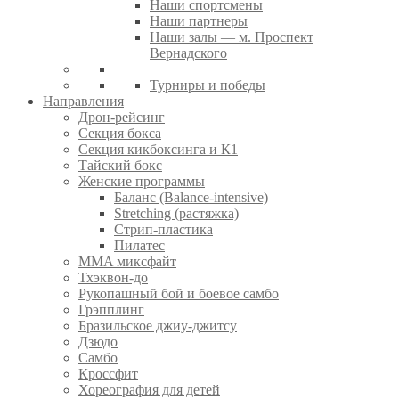
Наши спортсмены
Наши партнеры
Наши залы — м. Проспект
Вернадского
Турниры и победы
Направления
Дрон-рейсинг
Секция бокса
Секция кикбоксинга и К1
Тайский бокс
Женские программы
Баланс (Balance-intensive)
Stretching (растяжка)
Стрип-пластика
Пилатес
MMA миксфайт
Тхэквон-до
Рукопашный бой и боевое самбо
Грэпплинг
Бразильское джиу-джитсу
Дзюдо
Самбо
Кроссфит
Хореография для детей