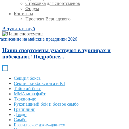
Страховка для спортсменов
Форум
Контакты
Проспект Вернадского
Вступить в клуб
Расписание на майские праздники 2026
Наши спортсмены участвуют в турнирах и
побеждают! Подробнее...
Секция бокса
Секция кикбоксинга и К1
Тайский бокс
MMA миксфайт
Тхэквон-до
Рукопашный бой и боевое самбо
Грэпплинг
Дзюдо
Самбо
Бразильское джиу-джитсу