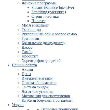
Женские программы
Баланс (Balance-intensive)
Stretching (растяжка)
Стрип-пластика
Пилатес
MMA миксфайт
Тхэквон-до
Рукопашный бой и боевое самбо
Грэпплинг
Бразильское джиу-джитсу
Дзюдо
Самбо
Кроссфит
Хореография для детей
Цены и оплата
Акции
Цены
Интернет-магазин
Оплата абонементов
Система скидок
Льготные условия
Мотивация для спортсменов
Клубная бонусная программа
Услуги
Взрослые тренировки