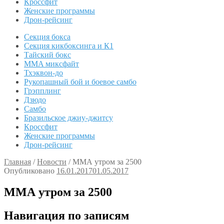
Кроссфит
Женские программы
Дрон-рейсинг
Секция бокса
Секция кикбоксинга и К1
Тайский бокс
MMA миксфайт
Тхэквон-до
Рукопашный бой и боевое самбо
Грэпплинг
Дзюдо
Самбо
Бразильское джиу-джитсу
Кроссфит
Женские программы
Дрон-рейсинг
Главная
/
Новости
/
ММА утром за 2500
Опубликовано
16.01.2017
01.05.2017
ММА утром за 2500
Навигация по записям