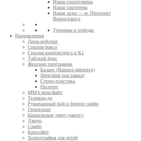
Наши спортсмены
Наши партнеры
Наши залы — м. Проспект
Вернадского
Турниры и победы
Направления
Дрон-рейсинг
Секция бокса
Секция кикбоксинга и К1
Тайский бокс
Женские программы
Баланс (Balance-intensive)
Stretching (растяжка)
Стрип-пластика
Пилатес
MMA миксфайт
Тхэквон-до
Рукопашный бой и боевое самбо
Грэпплинг
Бразильское джиу-джитсу
Дзюдо
Самбо
Кроссфит
Хореография для детей