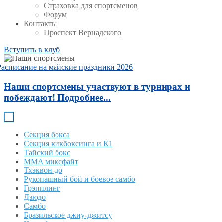
Страховка для спортсменов
Форум
Контакты
Проспект Вернадского
Вступить в клуб
Расписание на майские праздники 2026
Наши спортсмены участвуют в турнирах и
побеждают! Подробнее...
Секция бокса
Секция кикбоксинга и К1
Тайский бокс
MMA миксфайт
Тхэквон-до
Рукопашный бой и боевое самбо
Грэпплинг
Дзюдо
Самбо
Бразильское джиу-джитсу