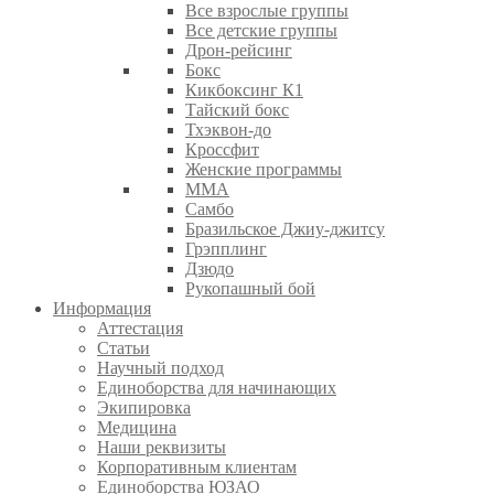
Все взрослые группы
Все детские группы
Дрон-рейсинг
Бокс
Кикбоксинг К1
Тайский бокс
Тхэквон-до
Кроссфит
Женские программы
ММА
Самбо
Бразильское Джиу-джитсу
Грэпплинг
Дзюдо
Рукопашный бой
Информация
Аттестация
Статьи
Научный подход
Единоборства для начинающих
Экипировка
Медицина
Наши реквизиты
Корпоративным клиентам
Единоборства ЮЗАО