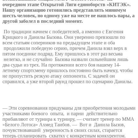
очередном этапе Открытой Лиги единоборств «КИТЭК».
Нашу организацию готовились представлять минимум
шесть человек, но одному уже на месте не нашлось пары, а
другой заболел в последний момент.
По традиции начнем с победителей, а именно с Евгения
Крицкого и Данилы Бызова. Они уверенно превзошли по
всем статьям соперников на предыдущем этапе и оба
продолжили победную серию, причем Данила взял верх в
пятом поединке подряд. Ему пришлось в этот раз весьма
нелегко, и не случайно Бызова назвали сильнейшим лишь
два судьи из трех. На протяжении всего боя нашему 14-
летнему спортсмену пришлось постоянно быть начеку, чтобы
не пропустить резкую атаку оппонента. С задачей он
справился, а уже второй раунд прошел по сценарию Данилы.
— Эти соревнования придуманы для приобретения молодыми
участниками боевого опыта, и парни действительно
прибавляют от турнира к турниру, — считает тренер по ММА
«Белого Лотоса» Ахмед Таибов. — Вот и Данила Бызов,
почувствовавший уверенность в своих силах, старается
теперь спланировать схватку с конкретным конкурентом.