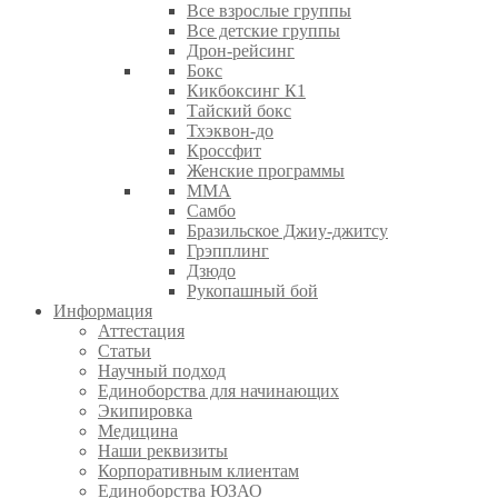
Все взрослые группы
Все детские группы
Дрон-рейсинг
Бокс
Кикбоксинг К1
Тайский бокс
Тхэквон-до
Кроссфит
Женские программы
ММА
Самбо
Бразильское Джиу-джитсу
Грэпплинг
Дзюдо
Рукопашный бой
Информация
Аттестация
Статьи
Научный подход
Единоборства для начинающих
Экипировка
Медицина
Наши реквизиты
Корпоративным клиентам
Единоборства ЮЗАО