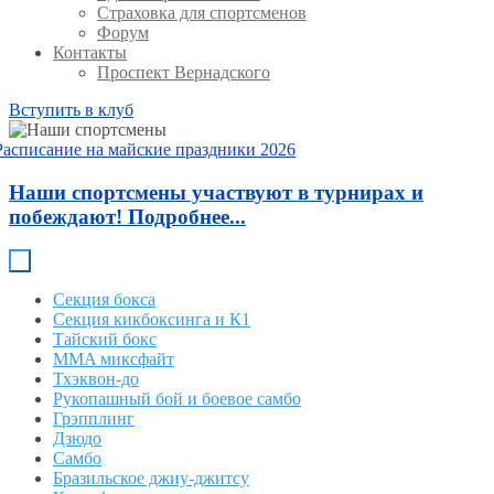
Страховка для спортсменов
Форум
Контакты
Проспект Вернадского
Вступить в клуб
Расписание на майские праздники 2026
Наши спортсмены участвуют в турнирах и
побеждают! Подробнее...
Секция бокса
Секция кикбоксинга и К1
Тайский бокс
MMA миксфайт
Тхэквон-до
Рукопашный бой и боевое самбо
Грэпплинг
Дзюдо
Самбо
Бразильское джиу-джитсу