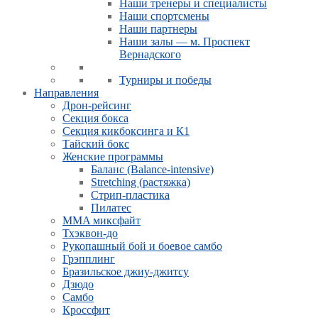
Наши тренеры и специалисты
Наши спортсмены
Наши партнеры
Наши залы — м. Проспект
Вернадского
Турниры и победы
Направления
Дрон-рейсинг
Секция бокса
Секция кикбоксинга и К1
Тайский бокс
Женские программы
Баланс (Balance-intensive)
Stretching (растяжка)
Стрип-пластика
Пилатес
MMA миксфайт
Тхэквон-до
Рукопашный бой и боевое самбо
Грэпплинг
Бразильское джиу-джитсу
Дзюдо
Самбо
Кроссфит