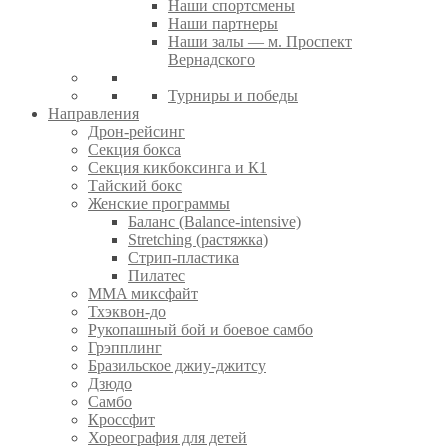
Наши спортсмены
Наши партнеры
Наши залы — м. Проспект
Вернадского
Турниры и победы
Направления
Дрон-рейсинг
Секция бокса
Секция кикбоксинга и К1
Тайский бокс
Женские программы
Баланс (Balance-intensive)
Stretching (растяжка)
Стрип-пластика
Пилатес
MMA миксфайт
Тхэквон-до
Рукопашный бой и боевое самбо
Грэпплинг
Бразильское джиу-джитсу
Дзюдо
Самбо
Кроссфит
Хореография для детей