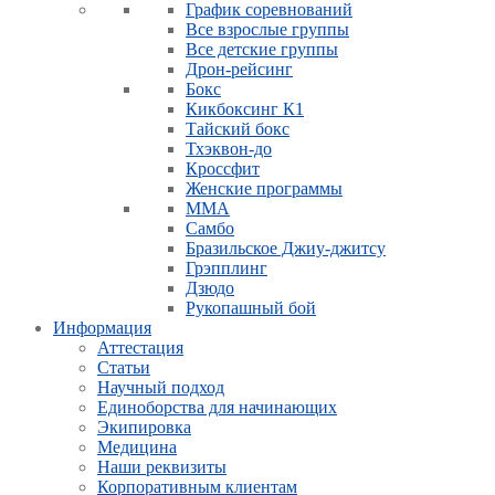
График соревнований
Все взрослые группы
Все детские группы
Дрон-рейсинг
Бокс
Кикбоксинг К1
Тайский бокс
Тхэквон-до
Кроссфит
Женские программы
ММА
Самбо
Бразильское Джиу-джитсу
Грэпплинг
Дзюдо
Рукопашный бой
Информация
Аттестация
Статьи
Научный подход
Единоборства для начинающих
Экипировка
Медицина
Наши реквизиты
Корпоративным клиентам