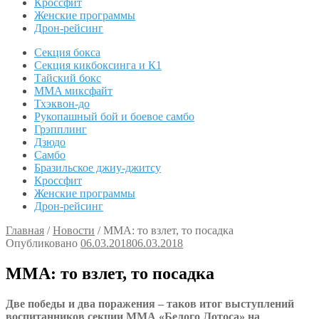
Кроссфит
Женские программы
Дрон-рейсинг
Секция бокса
Секция кикбоксинга и К1
Тайский бокс
MMA миксфайт
Тхэквон-до
Рукопашный бой и боевое самбо
Грэпплинг
Дзюдо
Самбо
Бразильское джиу-джитсу
Кроссфит
Женские программы
Дрон-рейсинг
Главная
/
Новости
/
ММА: то взлет, то посадка
Опубликовано
06.03.2018
06.03.2018
ММА: то взлет, то посадка
Две победы и два поражения – таков итог выступлений
воспитанников секции ММА «Белого Лотоса» на