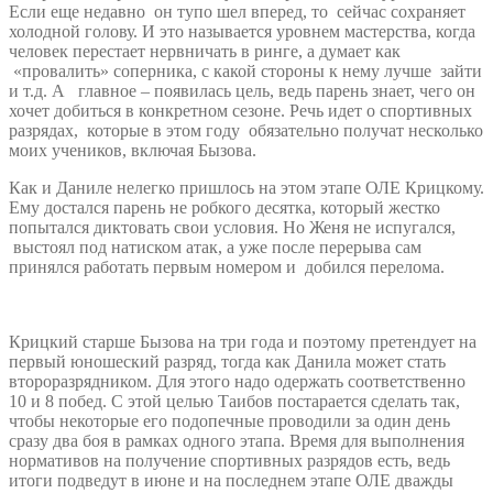
Если еще недавно он тупо шел вперед, то сейчас сохраняет
холодной голову. И это называется уровнем мастерства, когда
человек перестает нервничать в ринге, а думает как
«провалить» соперника, с какой стороны к нему лучше зайти
и т.д. А главное – появилась цель, ведь парень знает, чего он
хочет добиться в конкретном сезоне. Речь идет о спортивных
разрядах, которые в этом году обязательно получат несколько
моих учеников, включая Бызова.
Как и Даниле нелегко пришлось на этом этапе ОЛЕ Крицкому.
Ему достался парень не робкого десятка, который жестко
попытался диктовать свои условия. Но Женя не испугался,
выстоял под натиском атак, а уже после перерыва сам
принялся работать первым номером и добился перелома.
Крицкий старше Бызова на три года и поэтому претендует на
первый юношеский разряд, тогда как Данила может стать
второразрядником. Для этого надо одержать соответственно
10 и 8 побед. С этой целью Таибов постарается сделать так,
чтобы некоторые его подопечные проводили за один день
сразу два боя в рамках одного этапа. Время для выполнения
нормативов на получение спортивных разрядов есть, ведь
итоги подведут в июне и на последнем этапе ОЛЕ дважды