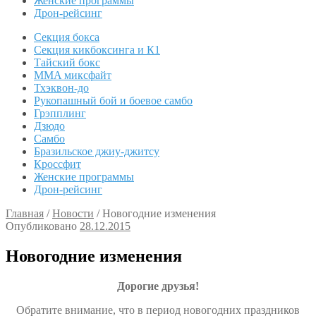
Женские программы
Дрон-рейсинг
Секция бокса
Секция кикбоксинга и К1
Тайский бокс
MMA миксфайт
Тхэквон-до
Рукопашный бой и боевое самбо
Грэпплинг
Дзюдо
Самбо
Бразильское джиу-джитсу
Кроссфит
Женские программы
Дрон-рейсинг
Главная
/
Новости
/
Новогодние изменения
Опубликовано
28.12.2015
Новогодние изменения
Дорогие друзья!
Обратите внимание, что в период новогодних праздников