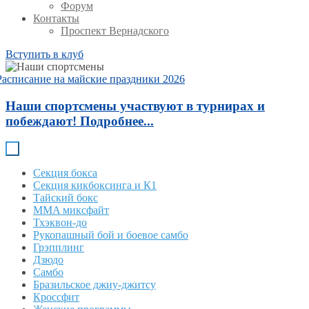
Форум
Контакты
Проспект Вернадского
Вступить в клуб
Расписание на майские праздники 2026
Наши спортсмены участвуют в турнирах и
побеждают! Подробнее...
Секция бокса
Секция кикбоксинга и К1
Тайский бокс
MMA миксфайт
Тхэквон-до
Рукопашный бой и боевое самбо
Грэпплинг
Дзюдо
Самбо
Бразильское джиу-джитсу
Кроссфит