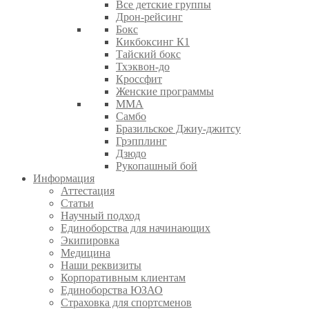
Все детские группы
Дрон-рейсинг
Бокс
Кикбоксинг К1
Тайский бокс
Тхэквон-до
Кроссфит
Женские программы
ММА
Самбо
Бразильское Джиу-джитсу
Грэпплинг
Дзюдо
Рукопашный бой
Информация
Аттестация
Статьи
Научный подход
Единоборства для начинающих
Экипировка
Медицина
Наши реквизиты
Корпоративным клиентам
Единоборства ЮЗАО
Страховка для спортсменов