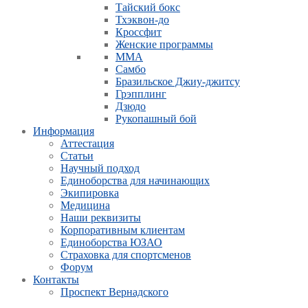
Тайский бокс
Тхэквон-до
Кроссфит
Женские программы
ММА
Самбо
Бразильское Джиу-джитсу
Грэпплинг
Дзюдо
Рукопашный бой
Информация
Аттестация
Статьи
Научный подход
Единоборства для начинающих
Экипировка
Медицина
Наши реквизиты
Корпоративным клиентам
Единоборства ЮЗАО
Страховка для спортсменов
Форум
Контакты
Проспект Вернадского