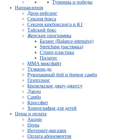
Турниры и победы
Направления
Дрон-рейсинг
Секция бокса
Секция кикбоксинга и К1
Тайский бокс
Женские программы
Баланс (Balance-intensive)
Stretching (растяжка)
Стрип-пластика
Пилатес
MMA миксфайт
Тхэквон-до
Рукопашный бой и боевое самбо
Грэпплинг
Бразильское джиу-джитсу
Дзюдо
Самбо
Кроссфит
Хореография для детей
Цены и оплата
Акции
Цены
Интернет-магазин
Оплата абонементов