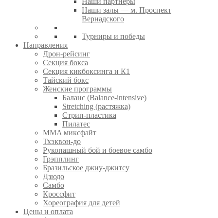
Наши партнеры
Наши залы — м. Проспект
Вернадского
Турниры и победы
Направления
Дрон-рейсинг
Секция бокса
Секция кикбоксинга и К1
Тайский бокс
Женские программы
Баланс (Balance-intensive)
Stretching (растяжка)
Стрип-пластика
Пилатес
MMA миксфайт
Тхэквон-до
Рукопашный бой и боевое самбо
Грэпплинг
Бразильское джиу-джитсу
Дзюдо
Самбо
Кроссфит
Хореография для детей
Цены и оплата