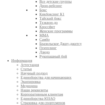
Все детские группы
Дрон-рейсинг
Бокс
Кикбоксинг К1
Тайский бокс
Тхэквон-до
Кроссфит
Женские программы
ММА
Самбо
Бразильское Джиу-джитсу
Грэпплинг
Дзюдо
Рукопашный бой
Информация
Аттестация
Статьи
Научный подход
Единоборства для начинающих
Экипировка
Медицина
Наши реквизиты
Корпоративным клиентам
Единоборства ЮЗАО
Страховка для спортсменов