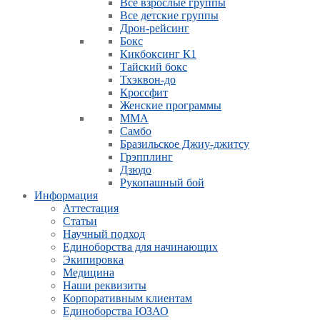
Все взрослые группы
Все детские группы
Дрон-рейсинг
Бокс
Кикбоксинг К1
Тайский бокс
Тхэквон-до
Кроссфит
Женские программы
ММА
Самбо
Бразильское Джиу-джитсу
Грэпплинг
Дзюдо
Рукопашный бой
Информация
Аттестация
Статьи
Научный подход
Единоборства для начинающих
Экипировка
Медицина
Наши реквизиты
Корпоративным клиентам
Единоборства ЮЗАО