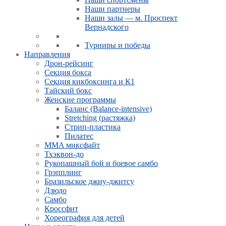
Наши партнеры
Наши залы — м. Проспект
Вернадского
Турниры и победы
Направления
Дрон-рейсинг
Секция бокса
Секция кикбоксинга и К1
Тайский бокс
Женские программы
Баланс (Balance-intensive)
Stretching (растяжка)
Стрип-пластика
Пилатес
MMA миксфайт
Тхэквон-до
Рукопашный бой и боевое самбо
Грэпплинг
Бразильское джиу-джитсу
Дзюдо
Самбо
Кроссфит
Хореография для детей