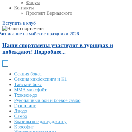
Форум
Контакты
Проспект Вернадского
Вступить в клуб
Расписание на майские праздники 2026
Наши спортсмены участвуют в турнирах и
побеждают! Подробнее...
Секция бокса
Секция кикбоксинга и К1
Тайский бокс
MMA миксфайт
Тхэквон-до
Рукопашный бой и боевое самбо
Грэпплинг
Дзюдо
Самбо
Бразильское джиу-джитсу
Кроссфит