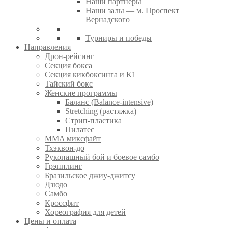
Наши партнеры
Наши залы — м. Проспект
Вернадского
Турниры и победы
Направления
Дрон-рейсинг
Секция бокса
Секция кикбоксинга и К1
Тайский бокс
Женские программы
Баланс (Balance-intensive)
Stretching (растяжка)
Стрип-пластика
Пилатес
MMA миксфайт
Тхэквон-до
Рукопашный бой и боевое самбо
Грэпплинг
Бразильское джиу-джитсу
Дзюдо
Самбо
Кроссфит
Хореография для детей
Цены и оплата