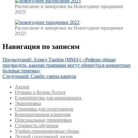
Gallery
Расписание и заморозки на Новогодние праздники
image
2023!
with
caption:
Gallery
Расписание и заморозки на Новогодние праздники
image
2022!
with
caption:
Навигация по записям
Предыдущий:
Ахмед Таибов (ММА): «Рефери обязан
предвидеть, какими травмами могут обернуться конкретные
болевые приемы»
Следующий:
Самбо: смена караула
Акции
Отзывы о Белом Лотосе
Единоборства для начинающих
Экипировка
Страховка для спортсменов
Корпоративным клиентам
Персональные тренировки
Стоимость обучения
Учебно-тренировочные сборы
Летний спортивный лагерь