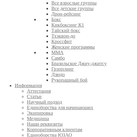
Все взрослые группы
Все детские группы
Дрон-рейсинг
Бокс
Кикбоксинг К1
Тайский бокс
Тхэквон-до
Кроссфит
Женские программы
ММА
Самбо
Бразильское Джиу-джитсу
Грэпплинг
Дзюдо
Рукопашный бой
Информация
Аттестация
Статьи
Научный подход
Единоборства для начинающих
Экипировка
Медицина
Наши реквизиты
Корпоративным клиентам
Единоборства ЮЗАО