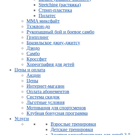
Stretching (растяжка)
Стрип-пластика
Пилатес
MMA миксфайт
Тхэквон-до
Рукопашный бой и боевое самбо
Грэпплинг
Бразильское джиу-джитсу
Дзюдо
Самбо
Кроссфит
Хореография для детей
Цены и оплата
Акции
Цены
Интернет-магазин
Оплата абонементов
Система скидок
Льготные условия
Мотивация для спортсменов
Клубная бонусная программа
Услуги
Взрослые тренировки
Детские тренировки
Занятия единоборствами для детей 3-5