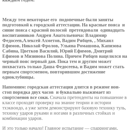
Между тем некоторые его подопечные были заняты
подготовкой к городской аттестации. На красные пояса и
синие пояса с красной полосой претендовали одинадцать
воспитанников Андрея Анатольевича: Владимир
Федосеев,Алексей Ахметов, Вадим Рябцев, , Михаил
Ефимов, Николай Фролов, Ульяна Ромашова, Капизова
Сабина, Цветков Василий, Юрий Ефимов, Дмитрий
Ефимов и Мизинова Полина. Причем Рябцев нацелился на
черный пояс первый дан. Пока тем и другим может
похвастать только Даша Федосеева, и Вадим может стать
первым спортсменом, повторившим достижение
одноклубницы.
Напомним: городская аттестация длится в режиме нон-
стоп порядка двух часов и буквально выжимает из
спортсменов все соки.
Сначала претенденты на повышение в
классе проходят проверку на знание теории и истории
тхэквондо, а уже затем демонстрируют базовую технику туль,
технику ударов руками и ногами в различных стойках и
комбинации ударов.
И это только начало! Главное испытание — спаррингами,