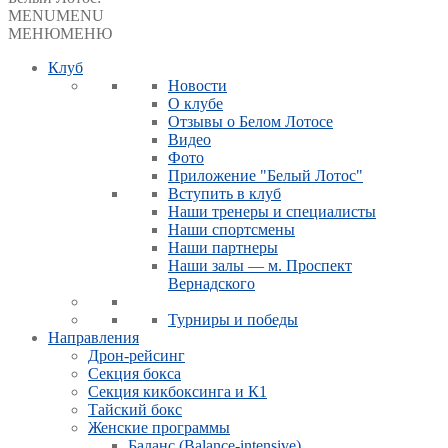
MENU
MENU
МЕНЮ
МЕНЮ
Клуб
Новости
О клубе
Отзывы о Белом Лотосе
Видео
Фото
Приложение "Белый Лотос"
Вступить в клуб
Наши тренеры и специалисты
Наши спортсмены
Наши партнеры
Наши залы — м. Проспект
Вернадского
Турниры и победы
Направления
Дрон-рейсинг
Секция бокса
Секция кикбоксинга и К1
Тайский бокс
Женские программы
Баланс (Balance-intensive)