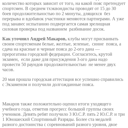
количество которых зависит от того, на какой пояс претендует
спортсмен. В среднем тхэквондисты проводят от 15 до 30
боев продолжительностью по 2 минуты, длящихся без
перерыва и вдобавок участники меняются партнерами. А уже
под занавес испытанию подвергается самая зрелищная
силовая проверка под названием разбивание досок.
Как уточнил Андрей Макаров,
клубы могут присваивать
своим спортсменам белые, желтые, зеленые, синие пояса, а
сдача на красные и черные пояса до 2-ого дана —
прерогатива городской федерации. Согласитесь, крутой
экзамен, если даже для присуждения 3-ого дана надо
провести 50 раундов продолжительностью не менее двух
часов.
20 мая прошла городская аттестация все успешно справились
с Экзаменом и получили долгожданные пояса.
Макаров также положительно оценил итоги уходящего
учебного года, отметив прогресс большой группы своих
учеников. Девять ребят получило 3 Ю.С.Р. пять 2 Ю.С.Р. и три
1 Юношеский Спортивный Разряды. Более ста медалей
разного достоинства с соревнований разного уровня, двое