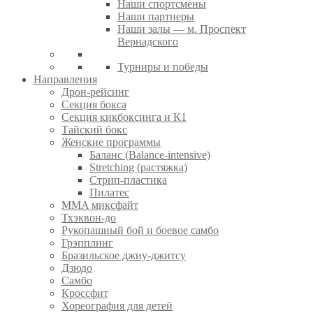
Наши спортсмены
Наши партнеры
Наши залы — м. Проспект
Вернадского
Турниры и победы
Направления
Дрон-рейсинг
Секция бокса
Секция кикбоксинга и К1
Тайский бокс
Женские программы
Баланс (Balance-intensive)
Stretching (растяжка)
Стрип-пластика
Пилатес
MMA миксфайт
Тхэквон-до
Рукопашный бой и боевое самбо
Грэпплинг
Бразильское джиу-джитсу
Дзюдо
Самбо
Кроссфит
Хореография для детей