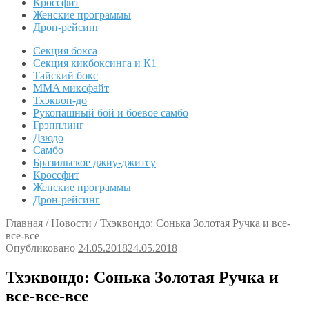
Кроссфит
Женские программы
Дрон-рейсинг
Секция бокса
Секция кикбоксинга и К1
Тайский бокс
MMA миксфайт
Тхэквон-до
Рукопашный бой и боевое самбо
Грэпплинг
Дзюдо
Самбо
Бразильское джиу-джитсу
Кроссфит
Женские программы
Дрон-рейсинг
Главная
/
Новости
/
Тхэквондо: Сонька Золотая Ручка и все-
все-все
Опубликовано
24.05.2018
24.05.2018
Тхэквондо: Сонька Золотая Ручка и
все-все-все