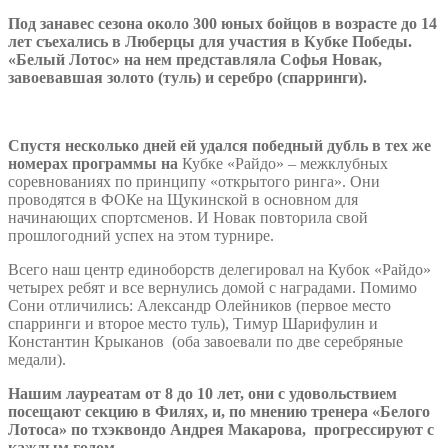
Под занавес сезона около 300 юных бойцов в возрасте до 14
лет съехались в Люберцы для участия в Кубке Победы.
«Белый Лотос» на нем представляла Софья Новак,
завоевавшая золото (туль) и серебро (спарринги).
Спустя несколько дней ей удался победный дубль в тех же
номерах программы на
Кубке «Райдо» – межклубных
соревнованиях по принципу «открытого ринга». Они
проводятся в ФОКе на Щукинской в основном для
начинающих спортсменов. И Новак повторила свой
прошлогодний успех на этом турнире.
Всего наш центр единоборств делегировал на Кубок «Райдо»
четырех ребят и все вернулись домой с наградами. Помимо
Сони отличились: Александр Олейников (первое место
спарринги и второе место туль), Тимур Шарифулин и
Константин Крыканов (оба завоевали по две серебряные
медали).
Нашим лауреатам от 8 до 10 лет, они с удовольствием
посещают секцию в Филях, и, по мнению тренера «Белого
Лотоса» по тхэквондо Андрея Макарова, прогрессируют с
каждым годом.