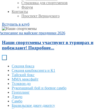
Страховка для спортсменов
Форум
Контакты
Проспект Вернадского
Вступить в клуб
Расписание на майские праздники 2026
Наши спортсмены участвуют в турнирах и
побеждают! Подробнее...
Секция бокса
Секция кикбоксинга и К1
Тайский бокс
MMA миксфайт
Тхэквон-до
Рукопашный бой и боевое самбо
Грэпплинг
Дзюдо
Самбо
Бразильское джиу-джитсу