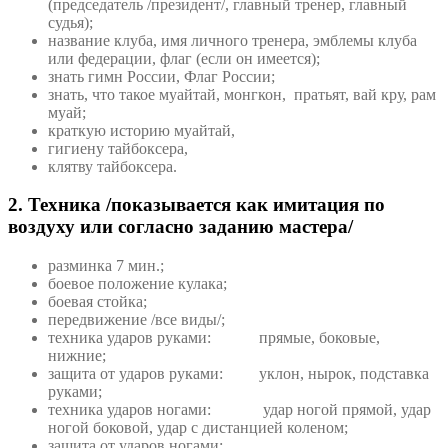
(председатель /президент/, главный тренер, главный
судья);
название клуба, имя личного тренера, эмблемы клуба
или федерации, флаг (если он имеется);
знать гимн России, Флаг России;
знать, что такое муайтай, монгкон, пратьят, вай кру, рам
муай;
краткую историю муайтай,
гигиену тайбоксера,
клятву тайбоксера.
2. Техника /показывается как имитация по
воздуху или согласно заданию мастера/
разминка 7 мин.;
боевое положение кулака;
боевая стойка;
передвижение /все виды/;
техника ударов руками: прямые, боковые,
нижние;
защита от ударов руками: уклон, нырок, подставка
руками;
техника ударов ногами: удар ногой прямой, удар
ногой боковой, удар с дистанцией коленом;
защита от ударов ногами: