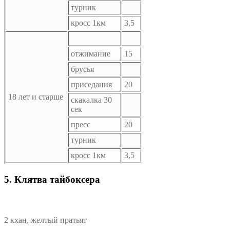
турник
кросс 1км
3,5
отжимание
15
брусья
приседания
20
18 лет и старше
скакалка 30
сек
пресс
20
турник
кросс 1км
3,5
5. Клятва тайбоксера
2 кхан, желтый пратьят