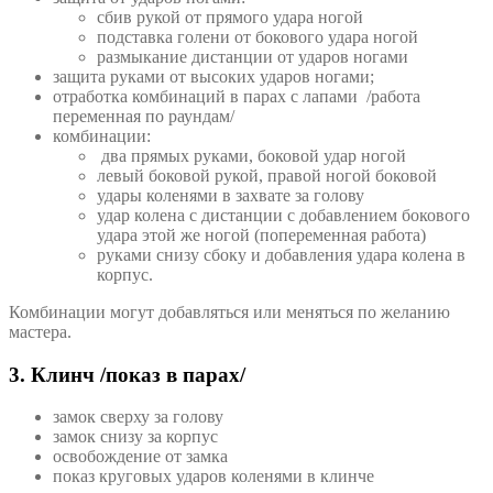
сбив рукой от прямого удара ногой
подставка голени от бокового удара ногой
размыкание дистанции от ударов ногами
защита руками от высоких ударов ногами;
отработка комбинаций в парах с лапами /работа
переменная по раундам/
комбинации:
два прямых руками, боковой удар ногой
левый боковой рукой, правой ногой боковой
удары коленями в захвате за голову
удар колена с дистанции с добавлением бокового
удара этой же ногой (попеременная работа)
руками снизу сбоку и добавления удара колена в
корпус.
Комбинации могут добавляться или меняться по желанию
мастера.
3. Клинч /показ в парах/
замок сверху за голову
замок снизу за корпус
освобождение от замка
показ круговых ударов коленями в клинче