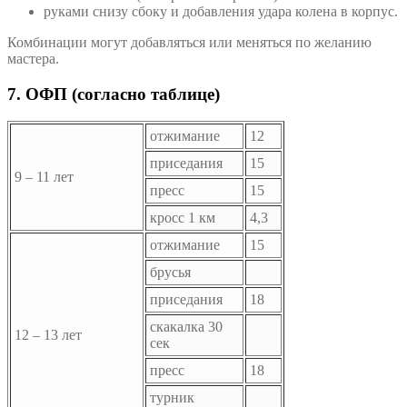
руками снизу сбоку и добавления удара колена в корпус.
Комбинации могут добавляться или меняться по желанию
мастера.
7. ОФП (согласно таблице)
отжимание
12
приседания
15
9 – 11 лет
пресс
15
кросс 1 км
4,3
отжимание
15
брусья
приседания
18
скакалка 30
12 – 13 лет
сек
пресс
18
турник