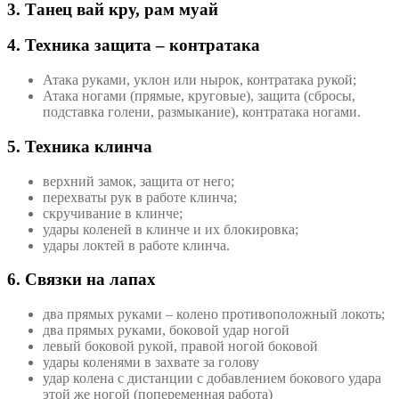
3. Танец вай кру, рам муай
4. Техника защита – контратака
Атака руками, уклон или нырок, контратака рукой;
Атака ногами (прямые, круговые), защита (сбросы,
подставка голени, размыкание), контратака ногами.
5. Техника клинча
верхний замок, защита от него;
перехваты рук в работе клинча;
скручивание в клинче;
удары коленей в клинче и их блокировка;
удары локтей в работе клинча.
6. Связки на лапах
два прямых руками – колено противоположный локоть;
два прямых руками, боковой удар ногой
левый боковой рукой, правой ногой боковой
удары коленями в захвате за голову
удар колена с дистанции с добавлением бокового удара
этой же ногой (попеременная работа)