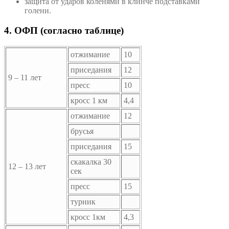
защита от ударов коленями в клинче подставками
голени.
4. ОФП (согласно таблице)
отжимание
10
приседания
12
9 – 11 лет
пресс
10
кросс 1 км
4,4
отжимание
12
брусья
приседания
15
скакалка 30
12 – 13 лет
сек
пресс
15
турник
кросс 1км
4,3