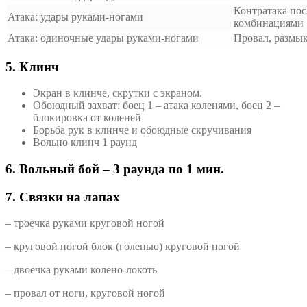
Контратака по
Атака: удары руками-ногами
комбинациями
Атака: одиночные удары руками-ногами
Провал, размык
5. Клинч
Экран в клинче, скрутки с экраном.
Обоюдный захват: боец 1 – атака коленями, боец 2 –
блокировка от коленей
Борьба рук в клинче и обоюдные скручивания
Вольно клинч 1 раунд
6. Вольный бой – 3 раунда по 1 мин.
7. Связки на лапах
– троечка руками круговой ногой
– круговой ногой блок (голенью) круговой ногой
– двоечка руками колено-локоть
– провал от ноги, круговой ногой