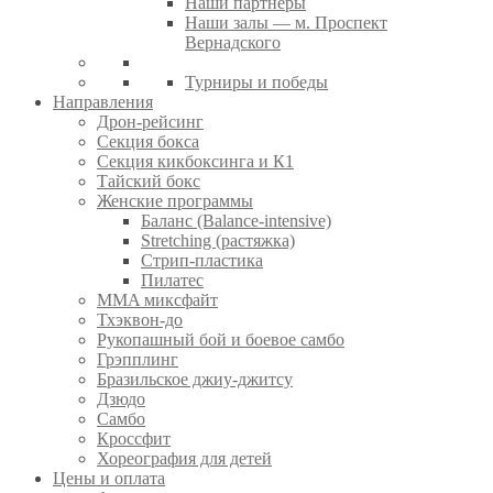
Наши партнеры
Наши залы — м. Проспект
Вернадского
Турниры и победы
Направления
Дрон-рейсинг
Секция бокса
Секция кикбоксинга и К1
Тайский бокс
Женские программы
Баланс (Balance-intensive)
Stretching (растяжка)
Стрип-пластика
Пилатес
MMA миксфайт
Тхэквон-до
Рукопашный бой и боевое самбо
Грэпплинг
Бразильское джиу-джитсу
Дзюдо
Самбо
Кроссфит
Хореография для детей
Цены и оплата