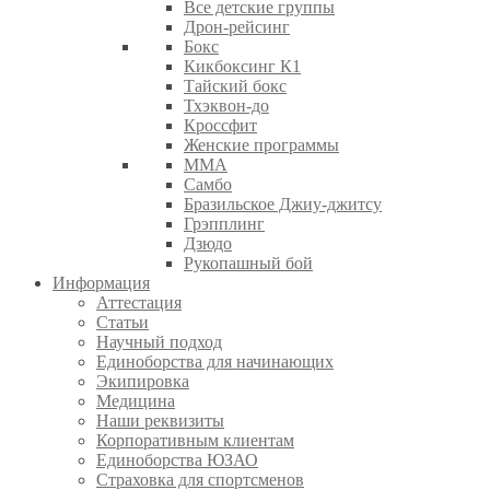
Все детские группы
Дрон-рейсинг
Бокс
Кикбоксинг К1
Тайский бокс
Тхэквон-до
Кроссфит
Женские программы
ММА
Самбо
Бразильское Джиу-джитсу
Грэпплинг
Дзюдо
Рукопашный бой
Информация
Аттестация
Статьи
Научный подход
Единоборства для начинающих
Экипировка
Медицина
Наши реквизиты
Корпоративным клиентам
Единоборства ЮЗАО
Страховка для спортсменов