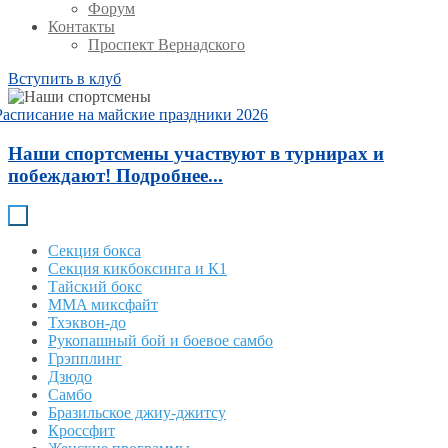
Форум
Контакты
Проспект Вернадского
Вступить в клуб
Расписание на майские праздники 2026
Наши спортсмены участвуют в турнирах и
побеждают! Подробнее...
Секция бокса
Секция кикбоксинга и К1
Тайский бокс
MMA миксфайт
Тхэквон-до
Рукопашный бой и боевое самбо
Грэпплинг
Дзюдо
Самбо
Бразильское джиу-джитсу
Кроссфит