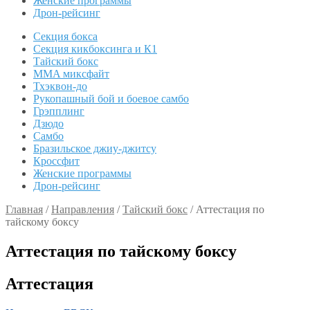
Женские программы
Дрон-рейсинг
Секция бокса
Секция кикбоксинга и К1
Тайский бокс
MMA миксфайт
Тхэквон-до
Рукопашный бой и боевое самбо
Грэпплинг
Дзюдо
Самбо
Бразильское джиу-джитсу
Кроссфит
Женские программы
Дрон-рейсинг
Главная
/
Направления
/
Тайский бокс
/
Аттестация по
тайскому боксу
Аттестация по тайскому боксу
Аттестация