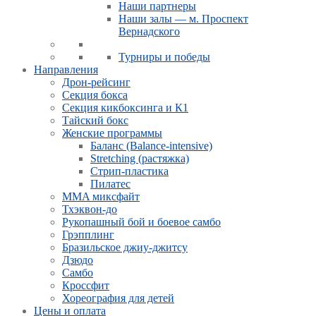
Наши партнеры
Наши залы — м. Проспект
Вернадского
Турниры и победы
Направления
Дрон-рейсинг
Секция бокса
Секция кикбоксинга и К1
Тайский бокс
Женские программы
Баланс (Balance-intensive)
Stretching (растяжка)
Стрип-пластика
Пилатес
MMA миксфайт
Тхэквон-до
Рукопашный бой и боевое самбо
Грэпплинг
Бразильское джиу-джитсу
Дзюдо
Самбо
Кроссфит
Хореография для детей
Цены и оплата