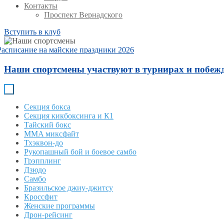
Контакты
Проспект Вернадского
Вступить в клуб
Расписание на майские праздники 2026
Наши спортсмены участвуют в турнирах и побежд
Секция бокса
Секция кикбоксинга и К1
Тайский бокс
MMA миксфайт
Тхэквон-до
Рукопашный бой и боевое самбо
Грэпплинг
Дзюдо
Самбо
Бразильское джиу-джитсу
Кроссфит
Женские программы
Дрон-рейсинг