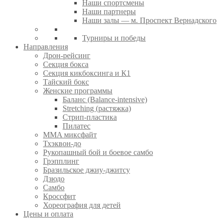
Наши спортсмены
Наши партнеры
Наши залы — м. Проспект Вернадского
Турниры и победы
Направления
Дрон-рейсинг
Секция бокса
Секция кикбоксинга и К1
Тайский бокс
Женские программы
Баланс (Balance-intensive)
Stretching (растяжка)
Стрип-пластика
Пилатес
MMA миксфайт
Тхэквон-до
Рукопашный бой и боевое самбо
Грэпплинг
Бразильское джиу-джитсу
Дзюдо
Самбо
Кроссфит
Хореография для детей
Цены и оплата