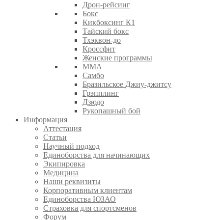
Дрон-рейсинг
Бокс
Кикбоксинг К1
Тайский бокс
Тхэквон-до
Кроссфит
Женские программы
ММА
Самбо
Бразильское Джиу-джитсу
Грэпплинг
Дзюдо
Рукопашный бой
Информация
Аттестация
Статьи
Научный подход
Единоборства для начинающих
Экипировка
Медицина
Наши реквизиты
Корпоративным клиентам
Единоборства ЮЗАО
Страховка для спортсменов
Форум