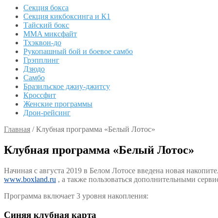
Секция бокса
Секция кикбоксинга и К1
Тайский бокс
MMA миксфайт
Тхэквон-до
Рукопашный бой и боевое самбо
Грэпплинг
Дзюдо
Самбо
Бразильское джиу-джитсу
Кроссфит
Женские программы
Дрон-рейсинг
Главная
/
Клубная программа «Белый Лотос»
Клубная программа «Белый Лотос»
Начиная с августа 2019 в Белом Лотосе введена новая накопи
www.boxland.ru
, а также пользоваться дополнительными серви
Программа включает 3 уровня накопления:
Синяя клубная карта