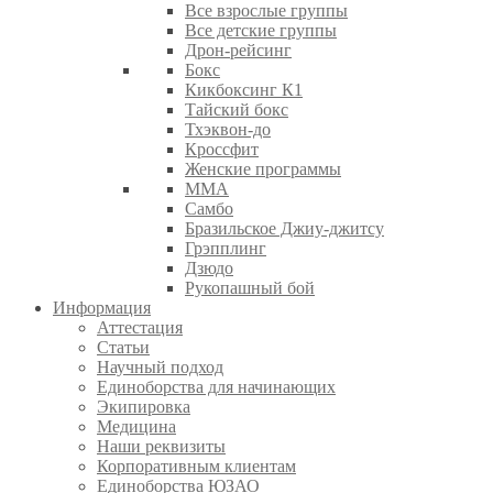
Все взрослые группы
Все детские группы
Дрон-рейсинг
Бокс
Кикбоксинг К1
Тайский бокс
Тхэквон-до
Кроссфит
Женские программы
ММА
Самбо
Бразильское Джиу-джитсу
Грэпплинг
Дзюдо
Рукопашный бой
Информация
Аттестация
Статьи
Научный подход
Единоборства для начинающих
Экипировка
Медицина
Наши реквизиты
Корпоративным клиентам
Единоборства ЮЗАО