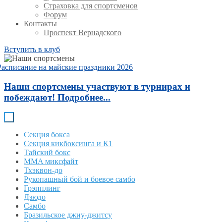
Страховка для спортсменов
Форум
Контакты
Проспект Вернадского
Вступить в клуб
Расписание на майские праздники 2026
Наши спортсмены участвуют в турнирах и
побеждают! Подробнее...
Секция бокса
Секция кикбоксинга и К1
Тайский бокс
MMA миксфайт
Тхэквон-до
Рукопашный бой и боевое самбо
Грэпплинг
Дзюдо
Самбо
Бразильское джиу-джитсу