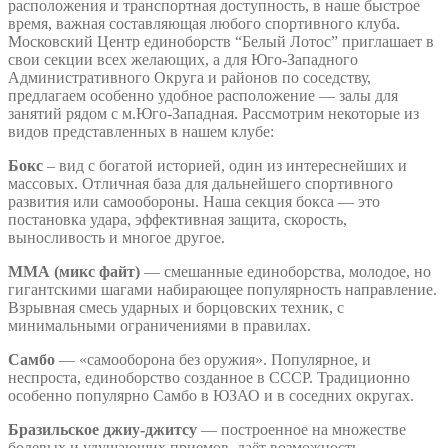
расположения и транспортная доступность, в наше быстрое
время, важная составляющая любого спортивного клуба.
Московский Центр единоборств “Белый Лотос” приглашает в
свои секции всех желающих, а для Юго-Западного
Административного Округа и районов по соседству,
предлагаем особенно удобное расположение — залы для
занятий рядом с м.Юго-Западная. Рассмотрим некоторые из
видов представленных в нашем клубе:
Бокс
– вид с богатой историей, один из интереснейших и
массовых. Отличная база для дальнейшего спортивного
развития или самообороны. Наша секция бокса — это
постановка удара, эффективная защита, скорость,
выносливость и многое другое.
ММА (микс файт)
— смешанные единоборства, молодое, но
гигантскими шагами набирающее популярность направление.
Взрывная смесь ударных и борцовских техник, с
минимальными ограничениями в правилах.
Самбо
— «самооборона без оружия». Популярное, и
неспроста, единоборство созданное в СССР. Традиционно
особенно популярно Самбо в ЮЗАО и в соседних округах.
Бразильское джиу-джитсу
— построенное на множестве
болевых и удушающих приемов, даёт возможность