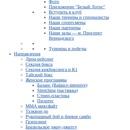
Фото
Приложение "Белый Лотос"
Вступить в клуб
Наши тренеры и специалисты
Наши спортсмены
Наши партнеры
Наши залы — м. Проспект
Вернадского
Турниры и победы
Направления
Дрон-рейсинг
Секция бокса
Секция кикбоксинга и К1
Тайский бокс
Женские программы
Баланс (Balance-intensive)
Stretching (растяжка)
Стрип-пластика
Пилатес
MMA миксфайт
Тхэквон-до
Рукопашный бой и боевое самбо
Грэпплинг
Бразильское джиу-джитсу