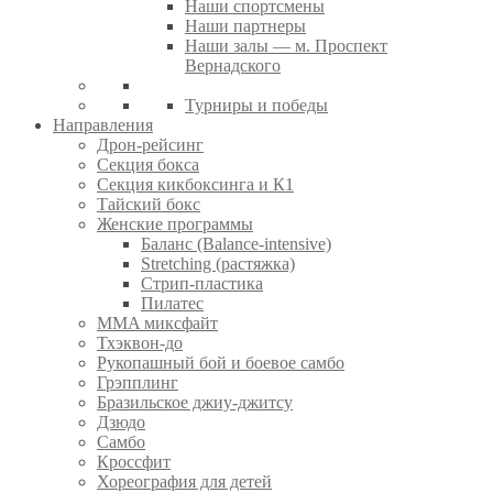
Наши спортсмены
Наши партнеры
Наши залы — м. Проспект
Вернадского
Турниры и победы
Направления
Дрон-рейсинг
Секция бокса
Секция кикбоксинга и К1
Тайский бокс
Женские программы
Баланс (Balance-intensive)
Stretching (растяжка)
Стрип-пластика
Пилатес
MMA миксфайт
Тхэквон-до
Рукопашный бой и боевое самбо
Грэпплинг
Бразильское джиу-джитсу
Дзюдо
Самбо
Кроссфит
Хореография для детей