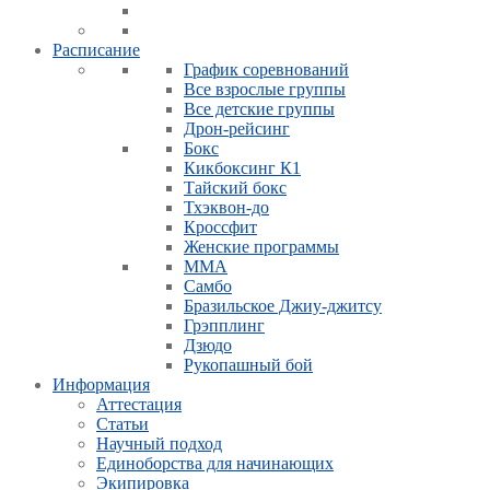
Расписание
График соревнований
Все взрослые группы
Все детские группы
Дрон-рейсинг
Бокс
Кикбоксинг К1
Тайский бокс
Тхэквон-до
Кроссфит
Женские программы
ММА
Самбо
Бразильское Джиу-джитсу
Грэпплинг
Дзюдо
Рукопашный бой
Информация
Аттестация
Статьи
Научный подход
Единоборства для начинающих
Экипировка