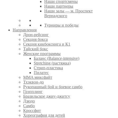
Наши спортсмены
Наши партнеры
Наши залы — м. Проспект
Вернадского
Турниры и победы
Направления
Дрон-рейсинг
Секция бокса
Секция кикбоксинга и К1
Тайский бокс
Женские программы
Баланс (Balance-intensive)
Stretching (растяжка)
Стрип-пластика
Пилатес
MMA миксфайт
Тхэквон-до
Рукопашный бой и боевое самбо
Грэпплинг
Бразильское джиу-джитсу
Дзюдо
Самбо
Кроссфит
Хореография для детей