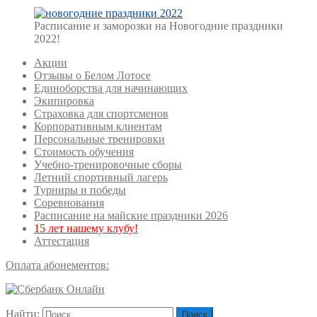
with
caption:
Gallery
Расписание и заморозки на Новогодние праздники
image
2022!
with
Акции
caption:
Отзывы о Белом Лотосе
Единоборства для начинающих
Экипировка
Страховка для спортсменов
Корпоративным клиентам
Персональные тренировки
Стоимость обучения
Учебно-тренировочные сборы
Летний спортивный лагерь
Турниры и победы
Соревнования
Расписание на майские праздники 2026
15 лет нашему клубу!
Аттестация
Оплата абонементов:
Найти: