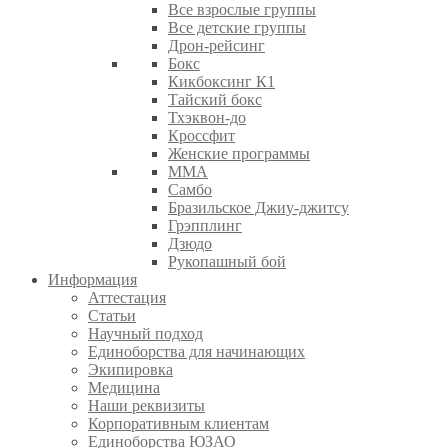
Все взрослые группы
Все детские группы
Дрон-рейсинг
Бокс
Кикбоксинг К1
Тайский бокс
Тхэквон-до
Кроссфит
Женские программы
ММА
Самбо
Бразильское Джиу-джитсу
Грэпплинг
Дзюдо
Рукопашный бой
Информация
Аттестация
Статьи
Научный подход
Единоборства для начинающих
Экипировка
Медицина
Наши реквизиты
Корпоративным клиентам
Единоборства ЮЗАО