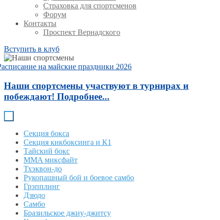
Страховка для спортсменов
Форум
Контакты
Проспект Вернадского
Вступить в клуб
Расписание на майские праздники 2026
Наши спортсмены участвуют в турнирах и
побеждают! Подробнее...
Секция бокса
Секция кикбоксинга и К1
Тайский бокс
MMA миксфайт
Тхэквон-до
Рукопашный бой и боевое самбо
Грэпплинг
Дзюдо
Самбо
Бразильское джиу-джитсу