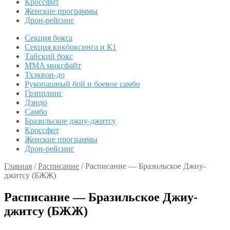
Кроссфит
Женские программы
Дрон-рейсинг
Секция бокса
Секция кикбоксинга и К1
Тайский бокс
MMA миксфайт
Тхэквон-до
Рукопашный бой и боевое самбо
Грэпплинг
Дзюдо
Самбо
Бразильское джиу-джитсу
Кроссфит
Женские программы
Дрон-рейсинг
Главная
/
Расписание
/
Расписание — Бразильское Джиу-
джитсу (БЖЖ)
Расписание — Бразильское Джиу-
джитсу (БЖЖ)