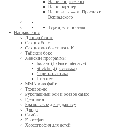
Наши спортсмены
Наши партнеры
Наши залы — м. Проспект
Вернадского
Турниры и победы
Направления
Дрон-рейсинг
Секция бокса
Секция кикбоксинга и К1
Тайский бокс
Женские программы
Баланс (Balance-intensive)
Stretching (растяжка)
Стрип-пластика
Пилатес
MMA миксфайт
Тхэквон-до
Рукопашный бой и боевое самбо
Грэпплинг
Бразильское джиу-джитсу
Дзюдо
Самбо
Кроссфит
Хореография для детей