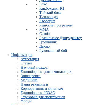
Бокс
Кикбоксинг К1
Тайский бокс
Тхэквон-до
Кроссфит
Женские программы
ММА
Самбо
Бразильское Джиу-джитсу
Грэпплинг
Дзюдо
Рукопашный бой
Информация
Аттестация
Статьи
Научный подход
Единоборства для начинающих
Экипировка
Медицина
Наши реквизиты
Корпоративным клиентам
Единоборства ЮЗАО
Страховка для спортсменов
Форум