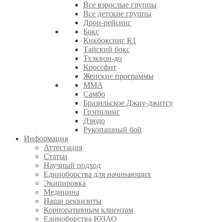
Все взрослые группы
Все детские группы
Дрон-рейсинг
Бокс
Кикбоксинг К1
Тайский бокс
Тхэквон-до
Кроссфит
Женские программы
ММА
Самбо
Бразильское Джиу-джитсу
Грэпплинг
Дзюдо
Рукопашный бой
Информация
Аттестация
Статьи
Научный подход
Единоборства для начинающих
Экипировка
Медицина
Наши реквизиты
Корпоративным клиентам
Единоборства ЮЗАО