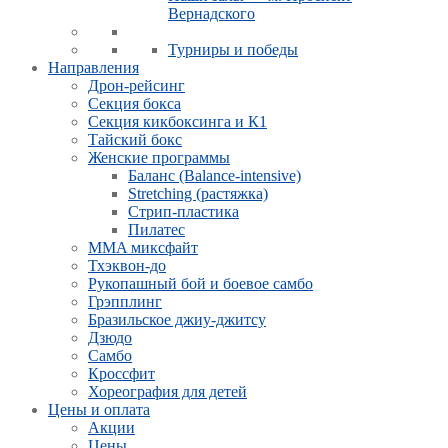
Вернадского
Турниры и победы
Направления
Дрон-рейсинг
Секция бокса
Секция кикбоксинга и К1
Тайский бокс
Женские программы
Баланс (Balance-intensive)
Stretching (растяжка)
Стрип-пластика
Пилатес
MMA миксфайт
Тхэквон-до
Рукопашный бой и боевое самбо
Грэпплинг
Бразильское джиу-джитсу
Дзюдо
Самбо
Кроссфит
Хореография для детей
Цены и оплата
Акции
Цены