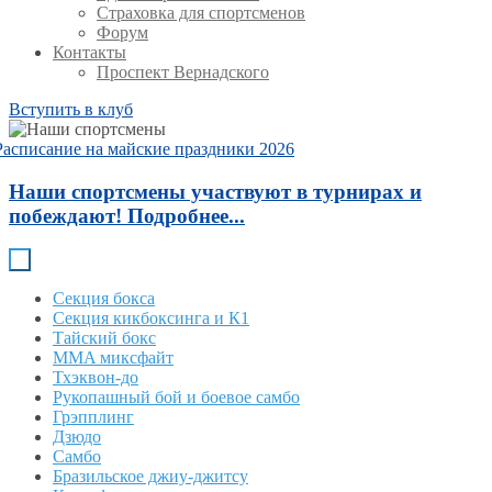
Страховка для спортсменов
Форум
Контакты
Проспект Вернадского
Вступить в клуб
Расписание на майские праздники 2026
Наши спортсмены участвуют в турнирах и
побеждают! Подробнее...
Секция бокса
Секция кикбоксинга и К1
Тайский бокс
MMA миксфайт
Тхэквон-до
Рукопашный бой и боевое самбо
Грэпплинг
Дзюдо
Самбо
Бразильское джиу-джитсу