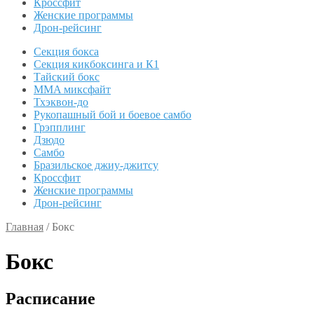
Кроссфит
Женские программы
Дрон-рейсинг
Секция бокса
Секция кикбоксинга и К1
Тайский бокс
MMA миксфайт
Тхэквон-до
Рукопашный бой и боевое самбо
Грэпплинг
Дзюдо
Самбо
Бразильское джиу-джитсу
Кроссфит
Женские программы
Дрон-рейсинг
Главная
/
Бокс
Бокс
Расписание