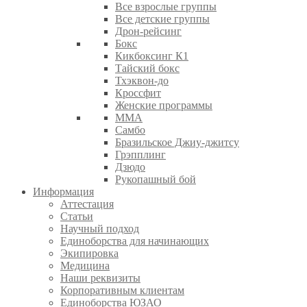
Все взрослые группы
Все детские группы
Дрон-рейсинг
Бокс
Кикбоксинг К1
Тайский бокс
Тхэквон-до
Кроссфит
Женские программы
ММА
Самбо
Бразильское Джиу-джитсу
Грэпплинг
Дзюдо
Рукопашный бой
Информация
Аттестация
Статьи
Научный подход
Единоборства для начинающих
Экипировка
Медицина
Наши реквизиты
Корпоративным клиентам
Единоборства ЮЗАО