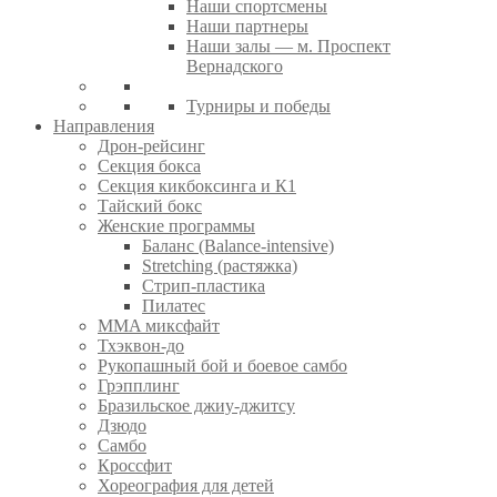
Наши спортсмены
Наши партнеры
Наши залы — м. Проспект
Вернадского
Турниры и победы
Направления
Дрон-рейсинг
Секция бокса
Секция кикбоксинга и К1
Тайский бокс
Женские программы
Баланс (Balance-intensive)
Stretching (растяжка)
Стрип-пластика
Пилатес
MMA миксфайт
Тхэквон-до
Рукопашный бой и боевое самбо
Грэпплинг
Бразильское джиу-джитсу
Дзюдо
Самбо
Кроссфит
Хореография для детей