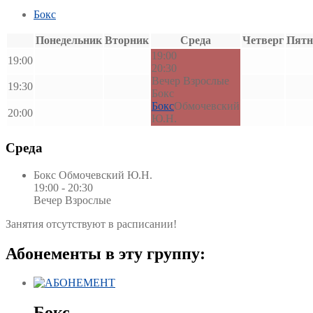
Бокс
Понедельник
Вторник
Среда
Четверг
Пятн
19:00
19:00
20:30
Вечер Взрослые
19:30
Бокс
Бокс
Обмочевский
20:00
Ю.Н.
Среда
Бокс
Обмочевский Ю.Н.
19:00 - 20:30
Вечер Взрослые
Занятия отсутствуют в расписании!
Абонементы в эту группу:
Бокс