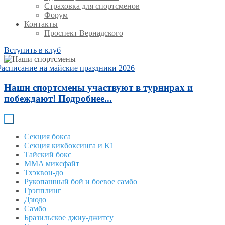
Страховка для спортсменов
Форум
Контакты
Проспект Вернадского
Вступить в клуб
Расписание на майские праздники 2026
Наши спортсмены участвуют в турнирах и
побеждают! Подробнее...
Секция бокса
Секция кикбоксинга и К1
Тайский бокс
MMA миксфайт
Тхэквон-до
Рукопашный бой и боевое самбо
Грэпплинг
Дзюдо
Самбо
Бразильское джиу-джитсу