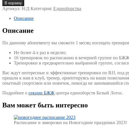
В корзину
Артикул:
Н/Д
Категория:
Единоборства
Описание
Описание
По данному абонементу вы сможете 1 месяц посещать трениро
Не более 4-х раз в неделю;
16 тренировок по расписанию в вечерней группе по БЖЖ
Тренировки в предварительно выбранной группе, соглас
Вас ждут интересные и эффективные тренировки по BJJ, под р
пришли к нам в клуб, тренер, ориентируясь на ваши пожелания
опытный спортсмен или новичок, никогда не занимавшийся сп
Подробнее о
секции БЖЖ
центра единоборств Белый Лотос.
Вам может быть интересно
Gallery
Расписание и заморозки на Новогодние праздники 2023!
image