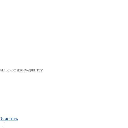
зильское джиу-джитсу
Очистить