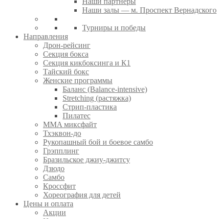
Наши партнеры
Наши залы — м. Проспект Вернадского
Турниры и победы
Направления
Дрон-рейсинг
Секция бокса
Секция кикбоксинга и К1
Тайский бокс
Женские программы
Баланс (Balance-intensive)
Stretching (растяжка)
Стрип-пластика
Пилатес
MMA миксфайт
Тхэквон-до
Рукопашный бой и боевое самбо
Грэпплинг
Бразильское джиу-джитсу
Дзюдо
Самбо
Кроссфит
Хореография для детей
Цены и оплата
Акции