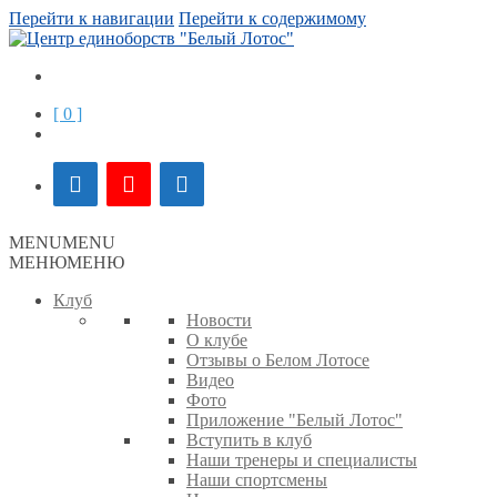
Перейти к навигации
Перейти к содержимому
[ 0 ]
MENU
MENU
МЕНЮ
МЕНЮ
Клуб
Новости
О клубе
Отзывы о Белом Лотосе
Видео
Фото
Приложение "Белый Лотос"
Вступить в клуб
Наши тренеры и специалисты
Наши спортсмены