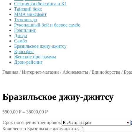
Секция кикбоксинга и К1
Тайский бокс
MMA миксфайт
Тхэквон-до
Рукопашный бой и боевое самбо
Грэпплинг
Дзюдо
Самбо
Бразильское джиу-джитсу
Кроссфит
Женские программы
Дрон-рейсинг
Главная
/
Интернет-магазин
/
Абонементы
/
Единоборства
/
Бра
Бразильское джиу-джитсу
5500,00
₽
–
38000,00
₽
Срок посещения тренировок
Количество Бразильское джиу-джитсу