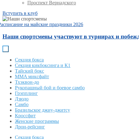
Проспект Вернадского
Вступить в клуб
Расписание на майские праздники 2026
Наши спортсмены участвуют в турнирах и побежд
Секция бокса
Секция кикбоксинга и К1
Тайский бокс
MMA миксфайт
Тхэквон-до
Рукопашный бой и боевое самбо
Грэпплинг
Дзюдо
Самбо
Бразильское джиу-джитсу
Кроссфит
Женские программы
Дрон-рейсинг
Секция бокса