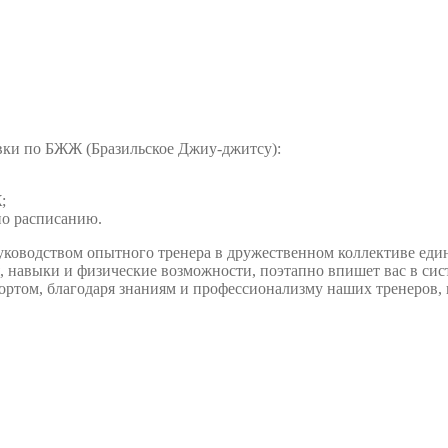
вки по БЖЖ (Бразильское Джиу-джитсу):
;
но расписанию.
уководством опытного тренера в дружественном коллективе еди
, навыки и физические возможности, поэтапно впишет вас в сист
ортом, благодаря знаниям и профессионализму наших тренеров,