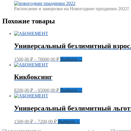
with
Gallery
Расписание и заморозки на Новогодние праздники 2022!
caption:
image
with
Похожие товары
caption:
Универсальный безлимитный взро
1500,00
₽
–
78000,00
₽
Выбрать ...
Кикбоксинг
8200,00
₽
–
65000,00
₽
Выбрать ...
Универсальный безлимитный льго
1500,00
₽
–
7200,00
₽
Выбрать ...