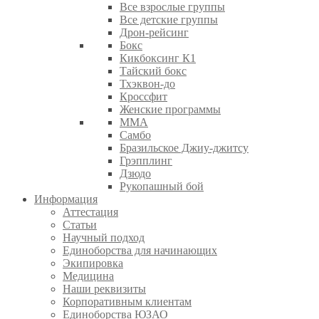
Все взрослые группы
Все детские группы
Дрон-рейсинг
Бокс
Кикбоксинг К1
Тайский бокс
Тхэквон-до
Кроссфит
Женские программы
ММА
Самбо
Бразильское Джиу-джитсу
Грэпплинг
Дзюдо
Рукопашный бой
Информация
Аттестация
Статьи
Научный подход
Единоборства для начинающих
Экипировка
Медицина
Наши реквизиты
Корпоративным клиентам
Единоборства ЮЗАО