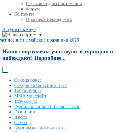
Страховка для спортсменов
Форум
Контакты
Проспект Вернадского
Вступить в клуб
Расписание на майские праздники 2026
Наши спортсмены участвуют в турнирах и
побеждают! Подробнее...
Секция бокса
Секция кикбоксинга и К1
Тайский бокс
MMA миксфайт
Тхэквон-до
Рукопашный бой и боевое самбо
Грэпплинг
Дзюдо
Самбо
Бразильское джиу-джитсу