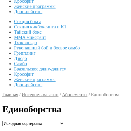
Кроссфит
Женские программы
Дрон-рейсинг
Секция бокса
Секция кикбоксинга и К1
Тайский бокс
MMA миксфайт
Тхэквон-до
Рукопашный бой и боевое самбо
Грэпплинг
Дзюдо
Самбо
Бразильское джиу-джитсу
Кроссфит
Женские программы
Дрон-рейсинг
Главная
/
Интернет-магазин
/
Абонементы
/
Единоборства
Единоборства