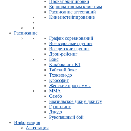
Прокат экипировки
Корпоративным клиентам
Расписание аттестаций
Кинезиотейпирование
Расписание
График соревнований
Все взрослые группы
Все детские группы
Дрон-рейсинг
Бокс
Кикбоксинг К1
Тайский бокс
Тхэквон-до
Кроссфит
Женские программы
ММА
Самбо
Бразильское Джиу-джитсу
Грэпплинг
Дзюдо
Рукопашный бой
Информация
Аттестация