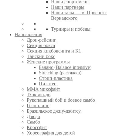
Наши спортсмены
Наши партнеры
Наши залы — м. Проспект
Вернадского
Турниры и победы
Направления
Дрон-рейсинг
Секция бокса
Секция кикбоксинга и К1
Тайский бокс
Женские программы
Баланс (Balance-intensive)
Stretching (растяжка)
Стрип-пластика
Пилатес
MMA миксфайт
Тхэквон-до
Рукопашный бой и боевое самбо
Грэпплинг
Бразильское джиу-джитсу
Дзюдо
Самбо
Кроссфит
Хореография для детей