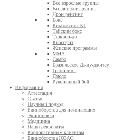
Все взрослые группы
Все детские группы
Дрон-рейсинг
Бокс
Кикбоксинг К1
Тайский бокс
Тхэквон-до
Кроссфит
Женские программы
ММА
Самбо
Бразильское Джиу-джитсу
Грэпплинг
Дзюдо
Рукопашный бой
Информация
Аттестация
Статьи
Научный подход
Единоборства для начинающих
Экипировка
Медицина
Наши реквизиты
Корпоративным клиентам
Единоборства ЮЗАО