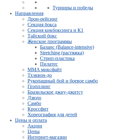
Турниры и победы
Направления
Дрон-рейсинг
Секция бокса
Секция кикбоксинга и К1
Тайский бокс
Женские программы
Баланс (Balance-intensive)
Stretching (растяжка)
Стрип-пластика
Пилатес
MMA миксфайт
Тхэквон-до
Рукопашный бой и боевое самбо
Грэпплинг
Бразильское джиу-джитсу
Дзюдо
Самбо
Кроссфит
Хореография для детей
Цены и оплата
Акции
Цены
Интернет-магазин