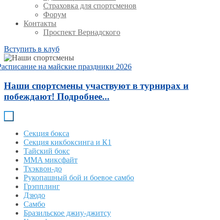
Страховка для спортсменов
Форум
Контакты
Проспект Вернадского
Вступить в клуб
Расписание на майские праздники 2026
Наши спортсмены участвуют в турнирах и
побеждают! Подробнее...
Секция бокса
Секция кикбоксинга и К1
Тайский бокс
MMA миксфайт
Тхэквон-до
Рукопашный бой и боевое самбо
Грэпплинг
Дзюдо
Самбо
Бразильское джиу-джитсу