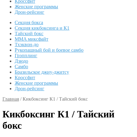
Кроссфит
Женские программы
Дрон-рейсинг
Секция бокса
Секция кикбоксинга и К1
Тайский бокс
MMA миксфайт
Тхэквон-до
Рукопашный бой и боевое самбо
Грэпплинг
Дзюдо
Самбо
Бразильское джиу-джитсу
Кроссфит
Женские программы
Дрон-рейсинг
Главная
/
Кикбоксинг К1 / Тайский бокс
Кикбоксинг К1 / Тайский
бокс