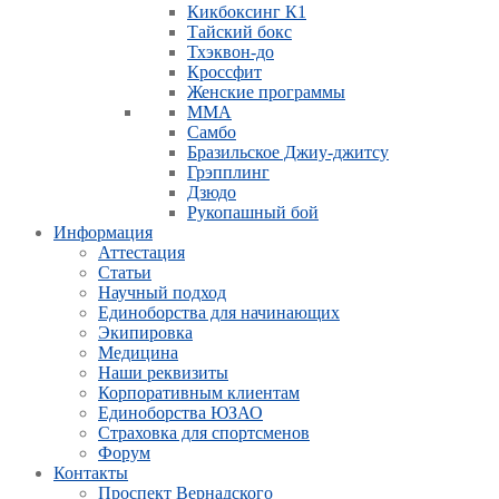
Кикбоксинг К1
Тайский бокс
Тхэквон-до
Кроссфит
Женские программы
ММА
Самбо
Бразильское Джиу-джитсу
Грэпплинг
Дзюдо
Рукопашный бой
Информация
Аттестация
Статьи
Научный подход
Единоборства для начинающих
Экипировка
Медицина
Наши реквизиты
Корпоративным клиентам
Единоборства ЮЗАО
Страховка для спортсменов
Форум
Контакты
Проспект Вернадского