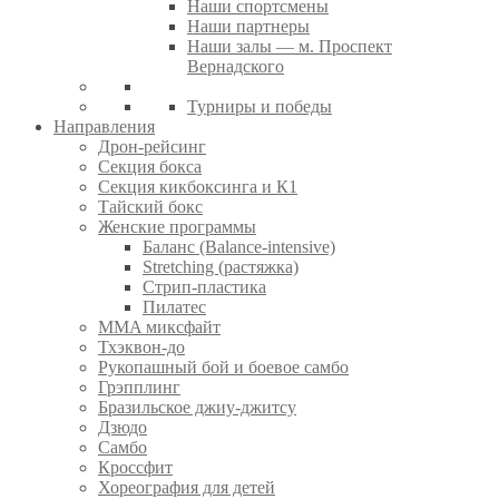
Наши спортсмены
Наши партнеры
Наши залы — м. Проспект
Вернадского
Турниры и победы
Направления
Дрон-рейсинг
Секция бокса
Секция кикбоксинга и К1
Тайский бокс
Женские программы
Баланс (Balance-intensive)
Stretching (растяжка)
Стрип-пластика
Пилатес
MMA миксфайт
Тхэквон-до
Рукопашный бой и боевое самбо
Грэпплинг
Бразильское джиу-джитсу
Дзюдо
Самбо
Кроссфит
Хореография для детей