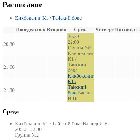
Расписание
Кикбоксинг К1 / Тайский бокс
Понедельник
Вторник
Среда
Четверг
Пятница
С
20:30
22:00
20:30
Группа №2
Кикбоксинг
К1 /
Тайский
21:00
бокс
Кикбоксинг
К1 /
Тайский
21:30
бокс
Вагнер
И.В.
Среда
Кикбоксинг К1 / Тайский бокс
Вагнер И.В.
20:30 - 22:00
Группа №2