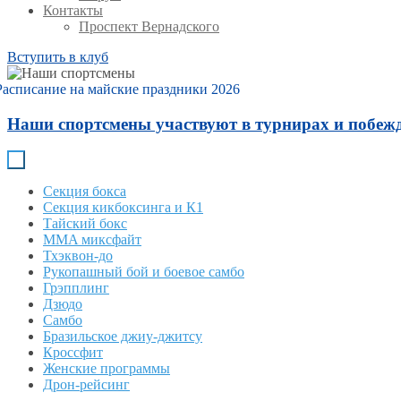
Контакты
Проспект Вернадского
Вступить в клуб
Расписание на майские праздники 2026
Наши спортсмены участвуют в турнирах и побежд
Секция бокса
Секция кикбоксинга и К1
Тайский бокс
MMA миксфайт
Тхэквон-до
Рукопашный бой и боевое самбо
Грэпплинг
Дзюдо
Самбо
Бразильское джиу-джитсу
Кроссфит
Женские программы
Дрон-рейсинг