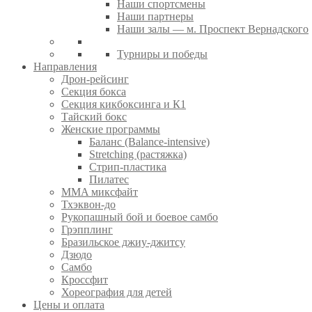
Наши спортсмены
Наши партнеры
Наши залы — м. Проспект Вернадского
Турниры и победы
Направления
Дрон-рейсинг
Секция бокса
Секция кикбоксинга и К1
Тайский бокс
Женские программы
Баланс (Balance-intensive)
Stretching (растяжка)
Стрип-пластика
Пилатес
MMA миксфайт
Тхэквон-до
Рукопашный бой и боевое самбо
Грэпплинг
Бразильское джиу-джитсу
Дзюдо
Самбо
Кроссфит
Хореография для детей
Цены и оплата