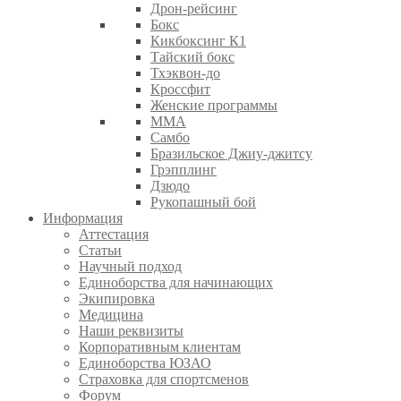
Дрон-рейсинг
Бокс
Кикбоксинг К1
Тайский бокс
Тхэквон-до
Кроссфит
Женские программы
ММА
Самбо
Бразильское Джиу-джитсу
Грэпплинг
Дзюдо
Рукопашный бой
Информация
Аттестация
Статьи
Научный подход
Единоборства для начинающих
Экипировка
Медицина
Наши реквизиты
Корпоративным клиентам
Единоборства ЮЗАО
Страховка для спортсменов
Форум