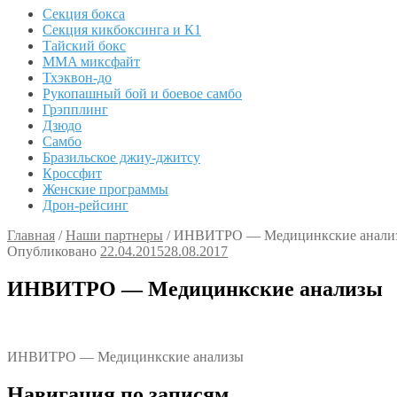
Секция бокса
Секция кикбоксинга и К1
Тайский бокс
MMA миксфайт
Тхэквон-до
Рукопашный бой и боевое самбо
Грэпплинг
Дзюдо
Самбо
Бразильское джиу-джитсу
Кроссфит
Женские программы
Дрон-рейсинг
Главная
/
Наши партнеры
/
ИНВИТРО — Медицинкские анали
Опубликовано
22.04.2015
28.08.2017
ИНВИТРО — Медицинкские анализы
ИНВИТРО — Медицинкские анализы
Навигация по записям