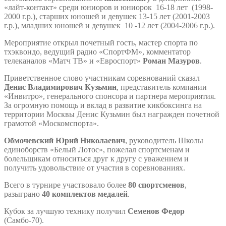
«лайт-контакт» среди юниоров и юниорок 16-18 лет (1998-
2000 г.р.), старших юношей и девушек 13-15 лет (2001-2003
г.р.), младших юношей и девушек 10 -12 лет (2004-2006 г.р.).
Мероприятие открыл почетный гость, мастер спорта по
тхэквондо, ведущий радио «СпортФМ», комментатор
телеканалов «Матч ТВ» и «Евроспорт»
Роман Мазуров
.
Приветственное слово участникам соревнований сказал
Денис Владимирович Кузьмин
, представитель компании
«Инвитро», генерального спонсора и партнера мероприятия.
За огромную помощь и вклад в развитие кикбоксинга на
территории Москвы Денис Кузьмин был награжден почетной
грамотой «Москомспорта».
Обмочевский Юрий Николаевич
, руководитель Школы
единоборств «Белый Лотос», пожелал спортсменам и
болельщикам относиться друг к другу с уважением и
получить удовольствие от участия в соревнованиях.
Всего в турнире участвовало более
80 спортсменов
,
разыграно
40 комплектов медалей
.
Кубок за лучшую технику получил
Семенов Федор
(Самбо-70).