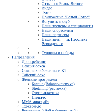
Отзывы о Белом Лотосе
Видео
Фото
Приложение "Белый Лотос"
Вступить в клуб
Наши тренеры и специалисты
Наши спортсмены
Наши партнеры
Наши залы — м. Проспект
Вернадского
Турниры и победы
Направления
Дрон-рейсинг
Секция бокса
Секция кикбоксинга и К1
Тайский бокс
Женские программы
Баланс (Balance-intensive)
Stretching (растяжка)
Стрип-пластика
Пилатес
MMA миксфайт
Тхэквон-до
Рукопашный бой и боевое самбо