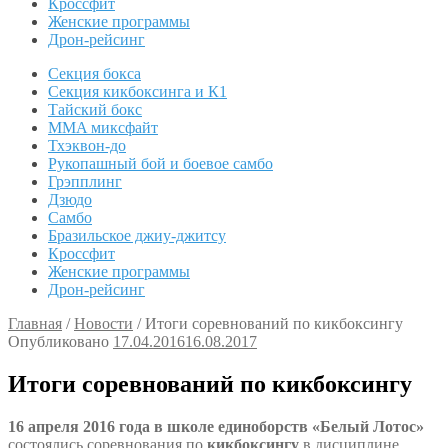
Кроссфит
Женские программы
Дрон-рейсинг
Секция бокса
Секция кикбоксинга и К1
Тайский бокс
MMA миксфайт
Тхэквон-до
Рукопашный бой и боевое самбо
Грэпплинг
Дзюдо
Самбо
Бразильское джиу-джитсу
Кроссфит
Женские программы
Дрон-рейсинг
Главная
/
Новости
/
Итоги соревнований по кикбоксингу
Опубликовано
17.04.2016
16.08.2017
Итоги соревнований по кикбоксингу
16 апреля 2016 года в школе единоборств «Белый Лотос»
состоялись соревнования по
кикбоксингу
в дисциплине