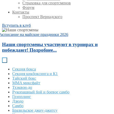
Страховка для спортсменов
Форум
Контакты
Проспект Вернадского
Вступить в клуб
Расписание на майские праздники 2026
Наши спортсмены участвуют в турнирах и
побеждают! Подробнее...
Секция бокса
Секция кикбоксинга и К1
Тайский бокс
MMA миксфайт
Тхэквон-до
Рукопашный бой и боевое самбо
Грэпплинг
Дзюдо
Самбо
Бразильское джиу-джитсу