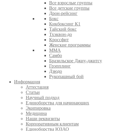
Все взрослые группы
Все детские группы
Дрон-рейсинг
Бокс
Кикбоксинг К1
Тайский бокс
Тхэквон-до
Кроссфит
Женские программы
ММА
Самбо
Бразильское Джиу-джитсу
Грэпплинг
Дзюдо
Рукопашный бой
Информация
Аттестация
Статьи
Научный подход
Единоборства для начинающих
Экипировка
Медицина
Наши реквизиты
Корпоративным клиентам
Единоборства ЮЗАО