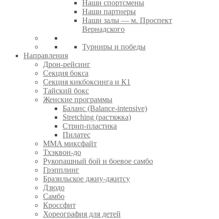
Наши спортсмены
Наши партнеры
Наши залы — м. Проспект
Вернадского
Турниры и победы
Направления
Дрон-рейсинг
Секция бокса
Секция кикбоксинга и К1
Тайский бокс
Женские программы
Баланс (Balance-intensive)
Stretching (растяжка)
Стрип-пластика
Пилатес
MMA миксфайт
Тхэквон-до
Рукопашный бой и боевое самбо
Грэпплинг
Бразильское джиу-джитсу
Дзюдо
Самбо
Кроссфит
Хореография для детей