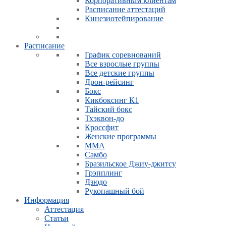
Корпоративным клиентам
Расписание аттестаций
Кинезиотейпирование
Расписание
График соревнований
Все взрослые группы
Все детские группы
Дрон-рейсинг
Бокс
Кикбоксинг К1
Тайский бокс
Тхэквон-до
Кроссфит
Женские программы
ММА
Самбо
Бразильское Джиу-джитсу
Грэпплинг
Дзюдо
Рукопашный бой
Информация
Аттестация
Статьи