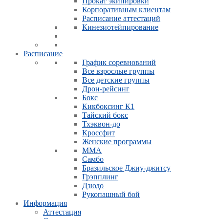
Прокат экипировки
Корпоративным клиентам
Расписание аттестаций
Кинезиотейпирование
Расписание
График соревнований
Все взрослые группы
Все детские группы
Дрон-рейсинг
Бокс
Кикбоксинг К1
Тайский бокс
Тхэквон-до
Кроссфит
Женские программы
ММА
Самбо
Бразильское Джиу-джитсу
Грэпплинг
Дзюдо
Рукопашный бой
Информация
Аттестация