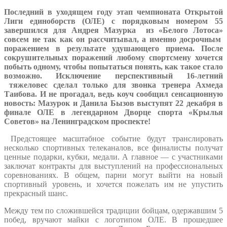
Последний в уходящем году этап чемпионата Открытой
Лиги единоборств (ОЛЕ) с порядковым номером 55
завершился для Андрея Мазурка из «Белого Лотоса»
совсем не так как он рассчитывал, а именно досрочным
поражением в результате удушающего приема. После
сокрушительных поражений любому спортсмену хочется
побыть одному, чтобы попытаться понять, как такое стало
возможно. Исключение перспективный 16-летний
тяжеловес сделал только для звонка тренера Ахмеда
Таибова. И не прогадал, ведь коуч сообщил сенсационную
новость: Мазурок и Данила Бызов выступят 22 декабря в
финале ОЛЕ в легендарном Дворце спорта «Крылья
Советов» на Ленинградском проспекте!
Предстоящее масштабное событие будут транслировать
несколько спортивных телеканалов, все финалисты получат
ценные подарки, кубки, медали. А главное — с участниками
заключат контракты для выступлений на профессиональных
соревнованиях. В общем, парни могут выйти на новый
спортивный уровень, и хочется пожелать им не упустить
прекрасный шанс.
Между тем по сложившейся традиции бойцам, одержавшим 5
побед, вручают майки с логотипом ОЛЕ. В прошедшее