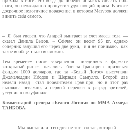
прохода в ноги. Но когда до победы осталось сделать пол-
шага, он неожиданно пропустил удушающий прием. В итоге
досрочное нелогичное поражение, в котором Мазурок должен
винить себя самого.
– Я был уверен, что Андрей выиграет за счет массы тела, —
сказал Данила Бызов. – Сейчас он весит 95 кг, однако
соперник задушил его через две руки, и я не понимаю, как
такое вообще стало возможно.
Тем временем после завершения поединков в формате
«открытый ринг» начались бои за Гран-при с призовым
фондом 1000 долларов, где за «Белый Лотос» выступали
Джамаледдин Ибодов и Шерзади Саьдулло. Второй две
недели назад стал победителем Гран-при, но в этот раз
выглядел неважно, а первый перешел в разряд зрителей,
уступив в полуфинале.
Комментарий тренера «Белого Лотоса» по ММА Ахмеда
ТАИБОВА.
– Мы выставили сегодня не тот состав, который