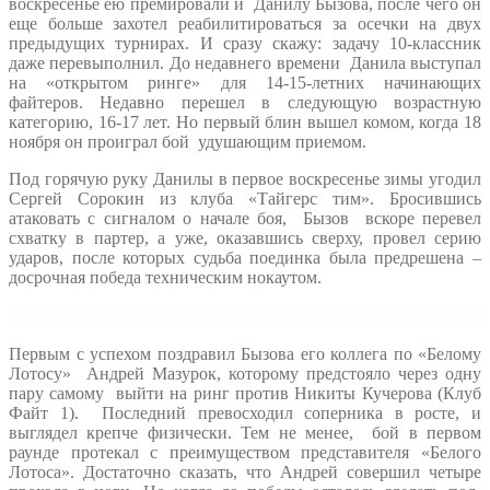
воскресенье ею премировали и Данилу Бызова, после чего он
еще больше захотел реабилитироваться за осечки на двух
предыдущих турнирах. И сразу скажу: задачу 10-классник
даже перевыполнил. До недавнего времени Данила выступал
на «открытом ринге» для 14-15-летних начинающих
файтеров. Недавно перешел в следующую возрастную
категорию, 16-17 лет. Но первый блин вышел комом, когда 18
ноября он проиграл бой удушающим приемом.
Под горячую руку Данилы в первое воскресенье зимы угодил
Сергей Сорокин из клуба «Тайгерс тим». Бросившись
атаковать с сигналом о начале боя, Бызов вскоре перевел
схватку в партер, а уже, оказавшись сверху, провел серию
ударов, после которых судьба поединка была предрешена –
досрочная победа техническим нокаутом.
Первым с успехом поздравил Бызова его коллега по «Белому
Лотосу» Андрей Мазурок, которому предстояло через одну
пару самому выйти на ринг против Никиты Кучерова (Клуб
Файт 1). Последний превосходил соперника в росте, и
выглядел крепче физически. Тем не менее, бой в первом
раунде протекал с преимуществом представителя «Белого
Лотоса». Достаточно сказать, что Андрей совершил четыре