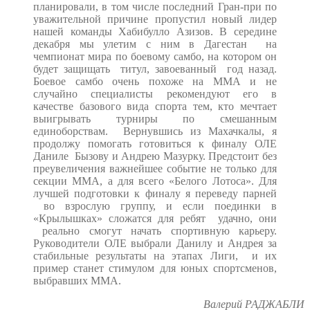
планировали, в том числе последний Гран-при по
уважительной причине пропустил новый лидер
нашей команды Хабибулло Азизов. В середине
декабря мы улетим с ним в Дагестан на
чемпионат мира по боевому самбо, на котором он
будет защищать титул, завоеванный год назад.
Боевое самбо очень похоже на ММА и не
случайно специалисты рекомендуют его в
качестве базового вида спорта тем, кто мечтает
выигрывать турниры по смешанным
единоборствам. Вернувшись из Махачкалы, я
продолжу помогать готовиться к финалу ОЛЕ
Даниле Бызову и Андрею Мазурку. Предстоит без
преувеличения важнейшее событие не только для
секции ММА, а для всего «Белого Лотоса». Для
лучшей подготовки к финалу я переведу парней
во взрослую группу, и если поединки в
«Крылышках» сложатся для ребят удачно, они
реально смогут начать спортивную карьеру.
Руководители ОЛЕ выбрали Данилу и Андрея за
стабильные результаты на этапах Лиги, и их
пример станет стимулом для юных спортсменов,
выбравших ММА.
Валерий РАДЖАБЛИ