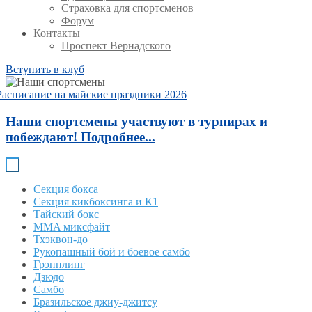
Страховка для спортсменов
Форум
Контакты
Проспект Вернадского
Вступить в клуб
Расписание на майские праздники 2026
Наши спортсмены участвуют в турнирах и
побеждают! Подробнее...
Секция бокса
Секция кикбоксинга и К1
Тайский бокс
MMA миксфайт
Тхэквон-до
Рукопашный бой и боевое самбо
Грэпплинг
Дзюдо
Самбо
Бразильское джиу-джитсу