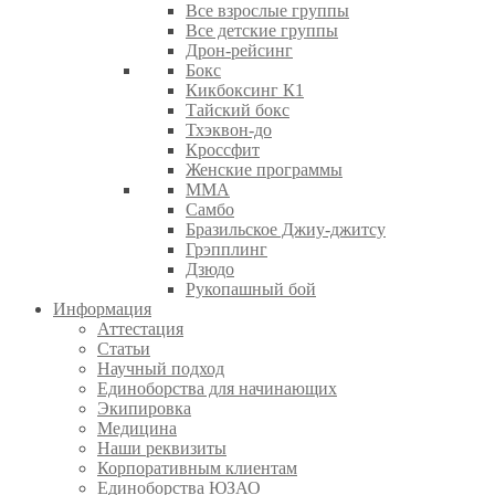
Все взрослые группы
Все детские группы
Дрон-рейсинг
Бокс
Кикбоксинг К1
Тайский бокс
Тхэквон-до
Кроссфит
Женские программы
ММА
Самбо
Бразильское Джиу-джитсу
Грэпплинг
Дзюдо
Рукопашный бой
Информация
Аттестация
Статьи
Научный подход
Единоборства для начинающих
Экипировка
Медицина
Наши реквизиты
Корпоративным клиентам
Единоборства ЮЗАО