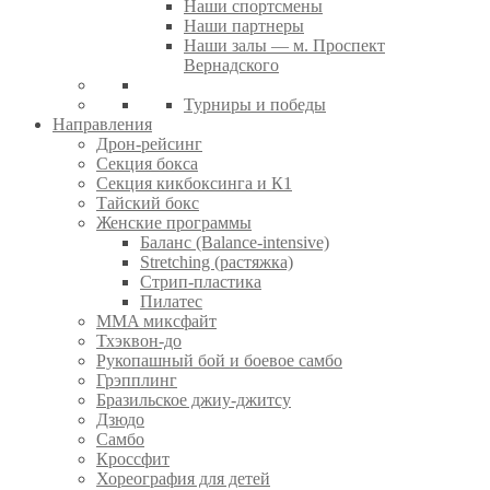
Наши спортсмены
Наши партнеры
Наши залы — м. Проспект
Вернадского
Турниры и победы
Направления
Дрон-рейсинг
Секция бокса
Секция кикбоксинга и К1
Тайский бокс
Женские программы
Баланс (Balance-intensive)
Stretching (растяжка)
Стрип-пластика
Пилатес
MMA миксфайт
Тхэквон-до
Рукопашный бой и боевое самбо
Грэпплинг
Бразильское джиу-джитсу
Дзюдо
Самбо
Кроссфит
Хореография для детей