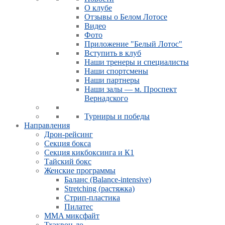
О клубе
Отзывы о Белом Лотосе
Видео
Фото
Приложение "Белый Лотос"
Вступить в клуб
Наши тренеры и специалисты
Наши спортсмены
Наши партнеры
Наши залы — м. Проспект
Вернадского
Турниры и победы
Направления
Дрон-рейсинг
Секция бокса
Секция кикбоксинга и К1
Тайский бокс
Женские программы
Баланс (Balance-intensive)
Stretching (растяжка)
Стрип-пластика
Пилатес
MMA миксфайт
Тхэквон-до