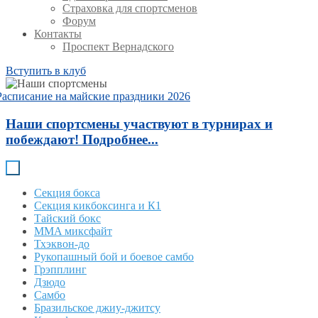
Страховка для спортсменов
Форум
Контакты
Проспект Вернадского
Вступить в клуб
Расписание на майские праздники 2026
Наши спортсмены участвуют в турнирах и
побеждают! Подробнее...
Секция бокса
Секция кикбоксинга и К1
Тайский бокс
MMA миксфайт
Тхэквон-до
Рукопашный бой и боевое самбо
Грэпплинг
Дзюдо
Самбо
Бразильское джиу-джитсу