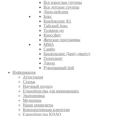
Все взрослые группы
Все детские группы
Дрон-рейсинг
Бокс
Кикбоксинг К1
Тайский бокс
Тхэквон-до
Кроссфит
Женские программы
ММА
Самбо
Бразильское Джиу-джитсу
Грэпплинг
Дзюдо
Рукопашный бой
Информация
Аттестация
Статьи
Научный подход
Единоборства для начинающих
Экипировка
Медицина
Наши реквизиты
Корпоративным клиентам
Единоборства ЮЗАО