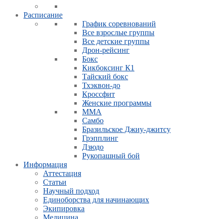
Расписание
График соревнований
Все взрослые группы
Все детские группы
Дрон-рейсинг
Бокс
Кикбоксинг К1
Тайский бокс
Тхэквон-до
Кроссфит
Женские программы
ММА
Самбо
Бразильское Джиу-джитсу
Грэпплинг
Дзюдо
Рукопашный бой
Информация
Аттестация
Статьи
Научный подход
Единоборства для начинающих
Экипировка
Медицина