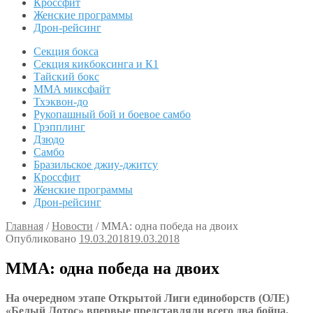
Кроссфит
Женские программы
Дрон-рейсинг
Секция бокса
Секция кикбоксинга и К1
Тайский бокс
MMA миксфайт
Тхэквон-до
Рукопашный бой и боевое самбо
Грэпплинг
Дзюдо
Самбо
Бразильское джиу-джитсу
Кроссфит
Женские программы
Дрон-рейсинг
Главная
/
Новости
/
ММА: одна победа на двоих
Опубликовано
19.03.2018
19.03.2018
ММА: одна победа на двоих
На очередном этапе Открытой Лиги единоборств (ОЛЕ)
«Белый Лотос» впервые представляли всего два бойца,