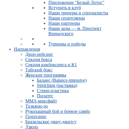
Приложение "Белый Лотос"
Вступить в клуб
Наши тренеры и специалисты
Наши спортсмены
Наши партнеры
Наши залы — м. Проспект
Вернадского
Турниры и победы
Направления
Дрон-рейсинг
Секция бокса
Секция кикбоксинга и К1
Тайский бокс
Женские программы
Баланс (Balance-intensive)
Stretching (растяжка)
Стрип-пластика
Пилатес
MMA миксфайт
Тхэквон-до
Рукопашный бой и боевое самбо
Грэпплинг
Бразильское джиу-джитсу
Дзюдо