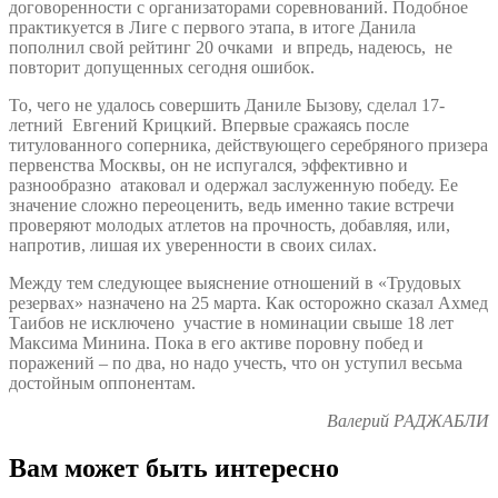
договоренности с организаторами соревнований. Подобное
практикуется в Лиге с первого этапа, в итоге Данила
пополнил свой рейтинг 20 очками и впредь, надеюсь, не
повторит допущенных сегодня ошибок.
То, чего не удалось совершить Даниле Бызову, сделал 17-
летний Евгений Крицкий. Впервые сражаясь после
титулованного соперника, действующего серебряного призера
первенства Москвы, он не испугался, эффективно и
разнообразно атаковал и одержал заслуженную победу. Ее
значение сложно переоценить, ведь именно такие встречи
проверяют молодых атлетов на прочность, добавляя, или,
напротив, лишая их уверенности в своих силах.
Между тем следующее выяснение отношений в «Трудовых
резервах» назначено на 25 марта. Как осторожно сказал Ахмед
Таибов не исключено участие в номинации свыше 18 лет
Максима Минина. Пока в его активе поровну побед и
поражений – по два, но надо учесть, что он уступил весьма
достойным оппонентам.
Валерий РАДЖАБЛИ
Вам может быть интересно