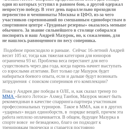
один из которых уступил в равном бою, а другой одержал
непростую победу. В этот день параллельно проходили
первенство и чемпионаты Москвы и ЦФО, из-за чего
участников соревнований по смешанным единоборствам в
спортивном центре «Трудовые резервы» оказалось меньше
обычного. За звание сильнейшего в столице собирался
поспорить и наш Андрей Мазурок, но, к сожалению, для
не нашлось равноценного по весу соперника.
Подобное происходило и раньше. Сейчас 16-летний Андрей
весит 105 кг, тогда как тяжелая категория для юниоров
ограничена 93 кг. Проблема веса перестанет для него
существовать через два года, когда парень начнет выступать
со взрослыми атлетами. Вот только где Мазурок будет
набираться боевого опыта, если и дальше будут возникать
затруднения с поиском соперников его комплекции?
Пока у Андрея две победы в ОЛЕ, и, как сказал тренер по
ММА
«Белого Лотоса» Ахмед Таибов, Мазурок может быть
рекомендован в качестве спарринга-партнера участникам
профессиональных турниров. Такое в ММА, как и в других
«ударных» видах единоборств, в порядке вещей, причем эта
работа неплохо оплачивается. В общем, будущее Мазурка в
спорте вовсе не безнадежно, благо он подходит к
тренировкам творчески и старается постоянно