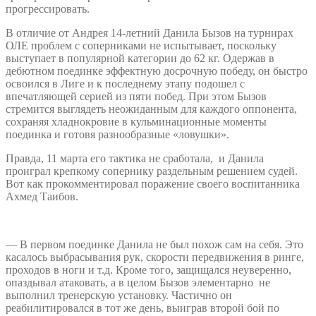
прогрессировать.
В отличие от Андрея 14-летний Данила Бызов на турнирах
ОЛЕ проблем с соперниками не испытывает, поскольку
выступает в популярной категории до 62 кг. Одержав в
дебютном поединке эффектную досрочную победу, он быстро
освоился в Лиге и к последнему этапу подошел с
впечатляющей серией из пяти побед. При этом Бызов
стремится выглядеть неожиданным для каждого оппонента,
сохраняя хладнокровие в кульминационные моменты
поединка и готовя разнообразные «ловушки».
Правда, 11 марта его тактика не сработала, и Данила
проиграл крепкому сопернику раздельным решением судей.
Вот как прокомментировал поражение своего воспитанника
Ахмед Таибов.
— В первом поединке Данила не был похож сам на себя. Это
касалось выбрасывания рук, скорости передвижения в ринге,
проходов в ноги и т.д. Кроме того, защищался неуверенно,
опаздывал атаковать, а в целом Бызов элементарно не
выполнил тренерскую установку. Частично он
реабилитировался в тот же день, выиграв второй бой по