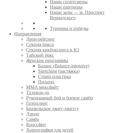
Наши спортсмены
Наши партнеры
Наши залы — м. Проспект
Вернадского
Турниры и победы
Направления
Дрон-рейсинг
Секция бокса
Секция кикбоксинга и К1
Тайский бокс
Женские программы
Баланс (Balance-intensive)
Stretching (растяжка)
Стрип-пластика
Пилатес
MMA миксфайт
Тхэквон-до
Рукопашный бой и боевое самбо
Грэпплинг
Бразильское джиу-джитсу
Дзюдо
Самбо
Кроссфит
Хореография для детей