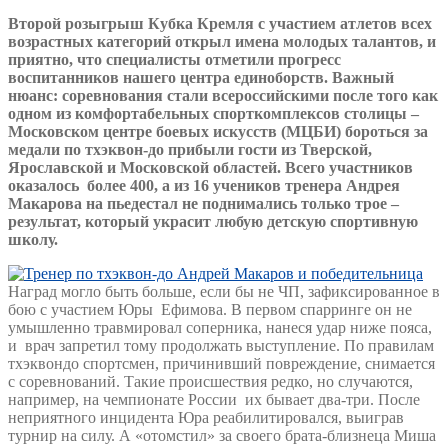
Второй розыгрыш Кубка Кремля с участием атлетов всех
возрастных категорий открыл имена молодых талантов, и
приятно, что специалисты отметили прогресс
воспитанников нашего центра единоборств. Важный
нюанс: соревнования стали всероссийскими после того как
одном из комфортабельных спорткомплексов столицы –
Московском центре боевых искусств (МЦБИ) бороться за
медали по тхэквон-до прибыли гости из Тверской,
Ярославской и Московской областей. Всего участников
оказалось более 400, а из 16 учеников тренера Андрея
Макарова на пьедестал не поднимались только трое –
результат, который украсит любую детскую спортивную
школу.
Наград могло быть больше, если бы не ЧП, зафиксированное в
бою с участием Юры Ефимова. В первом спарринге он не
умышленно травмировал соперника, нанеся удар ниже пояса,
и врач запретил тому продолжать выступление. По правилам
тхэквондо спортсмен, причинивший повреждение, снимается
с соревнований. Такие происшествия редко, но случаются,
например, на чемпионате России их бывает два-три. После
неприятного инцидента Юра реабилитировался, выиграв
турнир на силу. А «отомстил» за своего брата-близнеца Миша