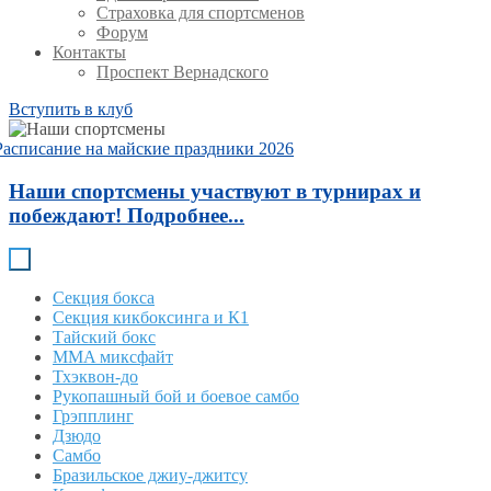
Страховка для спортсменов
Форум
Контакты
Проспект Вернадского
Вступить в клуб
Расписание на майские праздники 2026
Наши спортсмены участвуют в турнирах и
побеждают! Подробнее...
Секция бокса
Секция кикбоксинга и К1
Тайский бокс
MMA миксфайт
Тхэквон-до
Рукопашный бой и боевое самбо
Грэпплинг
Дзюдо
Самбо
Бразильское джиу-джитсу