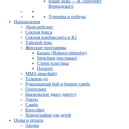
Наши залы — м. Проспект
Вернадского
Турниры и победы
Направления
Дрон-рейсинг
Секция бокса
Секция кикбоксинга и К1
Тайский бокс
Женские программы
Баланс (Balance-intensive)
Stretching (растяжка)
Стрип-пластика
Пилатес
MMA миксфайт
Тхэквон-до
Рукопашный бой и боевое самбо
Грэпплинг
Бразильское джиу-джитсу
Дзюдо
Самбо
Кроссфит
Хореография для детей
Цены и оплата
Акции