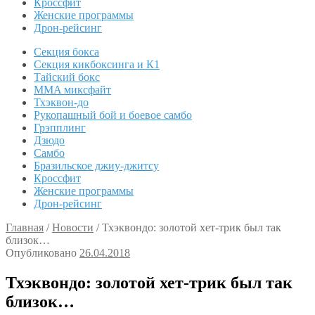
Кроссфит
Женские программы
Дрон-рейсинг
Секция бокса
Секция кикбоксинга и К1
Тайский бокс
MMA миксфайт
Тхэквон-до
Рукопашный бой и боевое самбо
Грэпплинг
Дзюдо
Самбо
Бразильское джиу-джитсу
Кроссфит
Женские программы
Дрон-рейсинг
Главная
/
Новости
/
Тхэквондо: золотой хет-трик был так
близок…
Опубликовано
26.04.2018
Тхэквондо: золотой хет-трик был так
близок…