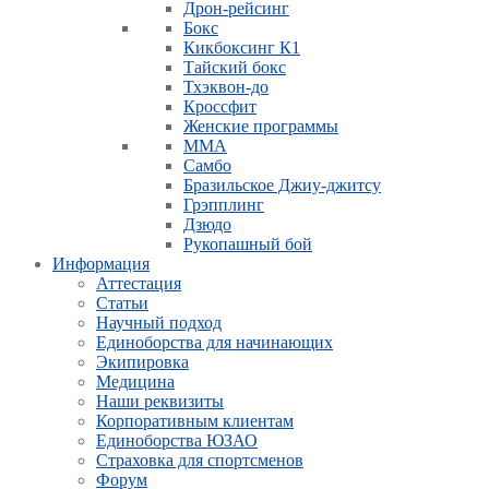
Дрон-рейсинг
Бокс
Кикбоксинг К1
Тайский бокс
Тхэквон-до
Кроссфит
Женские программы
ММА
Самбо
Бразильское Джиу-джитсу
Грэпплинг
Дзюдо
Рукопашный бой
Информация
Аттестация
Статьи
Научный подход
Единоборства для начинающих
Экипировка
Медицина
Наши реквизиты
Корпоративным клиентам
Единоборства ЮЗАО
Страховка для спортсменов
Форум