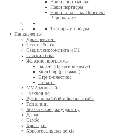
Наши спортсмены
Наши партнеры
Наши залы — м. Проспект
Вернадского
Турниры и победы
Направления
Дрон-рейсинг
Секция бокса
Секция кикбоксинга и К1
Тайский бокс
Женские программы
Баланс (Balance-intensive)
Stretching (растяжка)
Стрип-пластика
Пилатес
MMA миксфайт
Тхэквон-до
Рукопашный бой и боевое самбо
Грэпплинг
Бразильское джиу-джитсу
Дзюдо
Самбо
Кроссфит
Хореография для детей