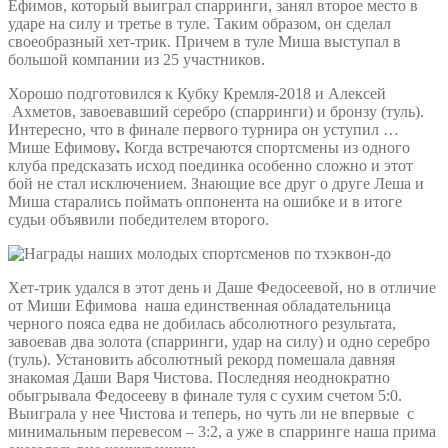
Ефимов, который выиграл спарринги, занял второе место в
ударе на силу и третье в туле. Таким образом, он сделал
своеобразный хет-трик. Причем в туле Миша выступал в
большой компании из 25 участников.
Хорошо подготовился к Кубку Кремля-2018 и Алексей
Ахметов, завоевавший серебро (спарринги) и бронзу (туль).
Интересно, что в финале первого турнира он уступил …
Мише Ефимову
.
Когда встречаются спортсмены из одного
клуба предсказать исход поединка особенно сложно и этот
бой не стал исключением. Знающие все друг о друге Леша и
Миша старались поймать оппонента на ошибке и в итоге
судьи объявили победителем второго.
Хет-трик удался в этот день и Даше Федосеевой, но в отличие
от Миши Ефимова наша единственная обладательница
черного пояса едва не добилась абсолютного результата,
завоевав два золота (спарринги, удар на силу) и одно серебро
(туль). Установить абсолютный рекорд помешала давняя
знакомая Даши Варя Чистова. Последняя неоднократно
обыгрывала Федосееву в финале туля с сухим счетом 5:0.
Выиграла у нее Чистова и теперь, но чуть ли не впервые с
минимальным перевесом – 3:2, а уже в спарринге наша прима