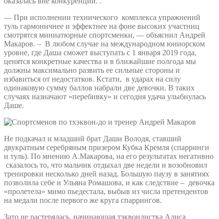
оказалась вне конкуренции. .
— При исполнении технического комплекса упражнений
туль гармоничнее и эффектнее на фоне высоких участниц
смотрятся миниатюрные спортсменки, — объяснил Андрей
Макаров. – В любом случае на международном юниорском
уровне, где Даша сможет выступать с 1 января 2019 года,
ценятся конкретные качества и в ближайшие полгода мы
должны максимально развить ее сильные стороны и
избавиться от недостатков. Кстати, в ударах на силу
одинаковую сумму баллов набрали две девочки. В таких
случаях назначают «перебивку» и сегодня удача улыбнулась
Даше.
Не подкачал и младший брат Даши Володя, ставший
двукратным серебряным призером Кубка Кремля (спарринги
и туль). По мнению А.Макарова, на его результатах негативно
сказалось то, что мальчик отдыхал две недели и возобновил
тренировки несколько дней назад. Большую паузу в занятиях
позволила себе и Ульяна Ромашова, и как следствие – девочка
«пролетела» мимо пьедестала, выбыв из числа претендентов
на медали после первого же круга спаррингов.
Зато не растерялась начинающая тэквондистка Алиса