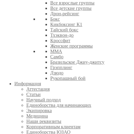
Все взрослые группы
Все детские группы
Дрон-рейсинг
Бокс
Кикбоксинг К1
Тайский бокс
Тхэквон-до
Кроссфит
Женские программы
ММА
Самбо
Бразильское Джиу-джитсу
Грэпплинг
Дзюдо
Рукопашный бой
Информация
Аттестация
Статьи
Научный подход
Единоборства для начинающих
Экипировка
Медицина
Наши реквизиты
Корпоративным клиентам
Единоборства ЮЗАО