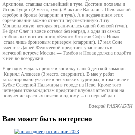
Архипова, ставшая сильнейшей в туле. Достоин похвалы и
Игорь Гущин (2 место, туль). В активе Василисы Шевляковой
серебро и бронза (спарринг и туль). А к неудачницам этих
соревнований можно отнести перспективную Лизу
Монастырскую, которая ограничилась одной бронзой (туль).
Ее брат Олег и вовсе остался без наград, а одна из самых
стабильных воспитанниц «Белого Лотоса» Софья Новак
стала лишь бронзовым призером (спарринг). 17 мая Соне
вместе с Дашей Федосеевой предстоит участвовать в
матчевой встрече Москва — Тамбов и Новак должна подойти
к ней во всеоружии.
Еще одну медаль принес в копилку нашей детской команды
Кирилл Алексеев (3 место, спарринги). В мае у ребят
запланировано участие в нескольких турнирах, в том числе в
Кубке Северной Пальмиры в городе на Неве. Кроме того
четверым тхэквондистам предстоит клубная аттестация на
получение красных поясов и одному – на первый дан.
Валерий РАДЖАБЛИ
Вам может быть интересно