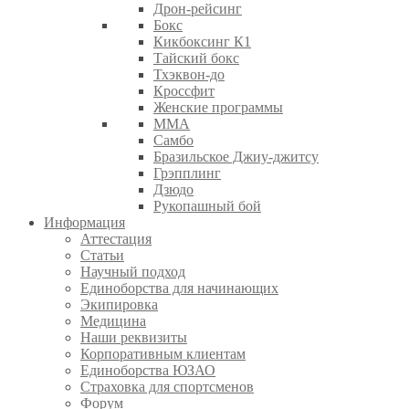
Дрон-рейсинг
Бокс
Кикбоксинг К1
Тайский бокс
Тхэквон-до
Кроссфит
Женские программы
ММА
Самбо
Бразильское Джиу-джитсу
Грэпплинг
Дзюдо
Рукопашный бой
Информация
Аттестация
Статьи
Научный подход
Единоборства для начинающих
Экипировка
Медицина
Наши реквизиты
Корпоративным клиентам
Единоборства ЮЗАО
Страховка для спортсменов
Форум