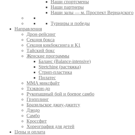
Наши спортсмены
Наши партнеры
Наши залы — м. Проспект Вернадского
Турниры и победы
Направления
Дрон-рейсинг
Секция бокса
Секция кикбоксинга и К1
Тайский бокс
Женские программы
Баланс (Balance-intensive)
Stretching (растяжка)
Стрип-пластика
Пилатес
MMA миксфайт
Тхэквон-до
Рукопашный бой и боевое самбо
Грэпплинг
Бразильское джиу-джитсу
Дзюдо
Самбо
Кроссфит
Хореография для детей
Цены и оплата