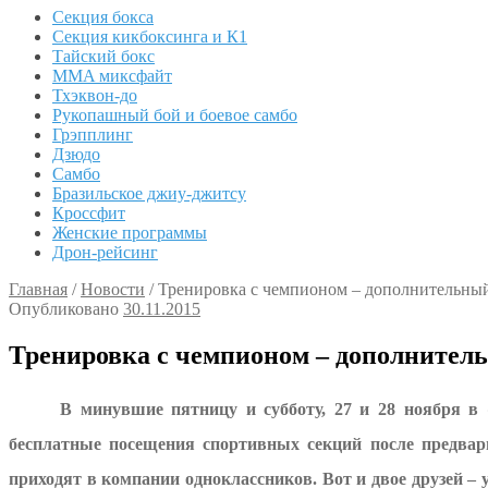
Секция бокса
Секция кикбоксинга и К1
Тайский бокс
MMA миксфайт
Тхэквон-до
Рукопашный бой и боевое самбо
Грэпплинг
Дзюдо
Самбо
Бразильское джиу-джитсу
Кроссфит
Женские программы
Дрон-рейсинг
Главная
/
Новости
/
Тренировка с чемпионом – дополнительны
Опубликовано
30.11.2015
Тренировка с чемпионом – дополнител
В минувшие пятницу и субботу, 27 и 28 ноября в
бесплатные посещения спортивных секций после предвари
приходят в компании одноклассников. Вот и двое друзей –