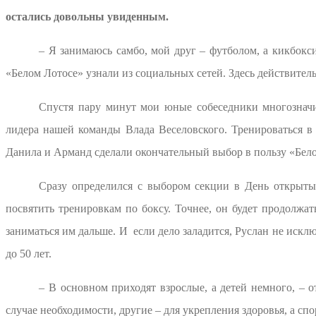
остались довольны увиденным.
– Я занимаюсь самбо, мой друг – футболом, а кикбокс
«Белом Лотосе» узнали из социальных сетей. Здесь действительн
Спустя пару минут мои юные собеседники многозначи
лидера нашей команды Влада Веселовского. Тренироваться в 
Данила и Арманд сделали окончательный выбор в пользу «Бело
Сразу определился с выбором секции в День открыты
посвятить тренировкам по боксу. Точнее, он будет продолжа
заниматься им дальше. И если дело заладится, Руслан не искл
до 50 лет.
– В основном приходят взрослые, а детей немного, – 
случае необходимости, другие – для укрепления здоровья, а с