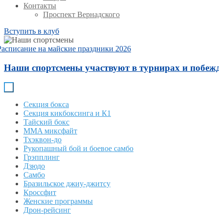
Контакты
Проспект Вернадского
Вступить в клуб
Расписание на майские праздники 2026
Наши спортсмены участвуют в турнирах и побежд
Секция бокса
Секция кикбоксинга и К1
Тайский бокс
MMA миксфайт
Тхэквон-до
Рукопашный бой и боевое самбо
Грэпплинг
Дзюдо
Самбо
Бразильское джиу-джитсу
Кроссфит
Женские программы
Дрон-рейсинг