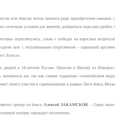
ингом или боксом хотим заняться ради приобретения навыков 
о отличные условия для занятий, добираться сюда нам удобно, та
тельно переглянулись, узнав о победах на взрослых всеросси
одном зале с титулованным спортсменом – серьезный аргумент
го Лотоса».
х дверей и 18-летний Руслан. Приехав в Москву из Новорос
ть заниматься им, так как самым «ударным» олимпийским видом
ючает своего участия в соревнованиях в рамках Лиги бокса Моск
отметил тренер по боксу
Алексей ЗАКАМСКОВ
.
– Одни запис
портивный интерес приходит постепенно.