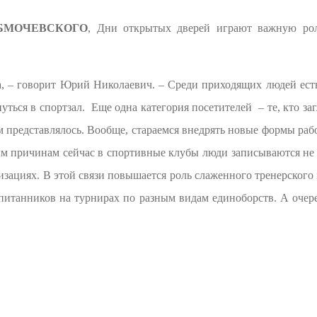
БМОЧЕВСКОГО
, Дни открытых дверей играют важную рол
 – говорит Юрий Николаевич. – Среди приходящих людей есть т
ться в спортзал. Еще одна категория посетителей – те, кто заг
м представлялось. Вообще, стараемся внедрять новые формы раб
м причинам сейчас в спортивные клубы люди записываются не та
ациях. В этой связи повышается роль слаженного тренерского к
спитанников на турнирах по разным видам единоборств. А оче