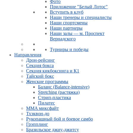
Фото
Приложение "Белый Лотос"
Вступить в клуб
Наши тренеры и специалисты
Наши спортсмены
Наши партнеры
Наши залы — м. Проспект
Вернадского
Турниры и победы
Направления
Дрон-рейсинг
Секция бокса
Секция кикбоксинга и К1
Тайский бокс
Женские программы
Баланс (Balance-intensive)
Stretching (растяжка)
Стрип-пластика
Пилатес
MMA миксфайт
Тхэквон-до
Рукопашный бой и боевое самбо
Грэпплинг
Бразильское джиу-джитсу