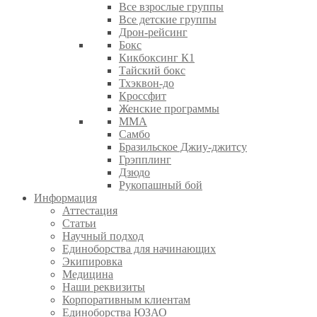
Все взрослые группы
Все детские группы
Дрон-рейсинг
Бокс
Кикбоксинг К1
Тайский бокс
Тхэквон-до
Кроссфит
Женские программы
ММА
Самбо
Бразильское Джиу-джитсу
Грэпплинг
Дзюдо
Рукопашный бой
Информация
Аттестация
Статьи
Научный подход
Единоборства для начинающих
Экипировка
Медицина
Наши реквизиты
Корпоративным клиентам
Единоборства ЮЗАО