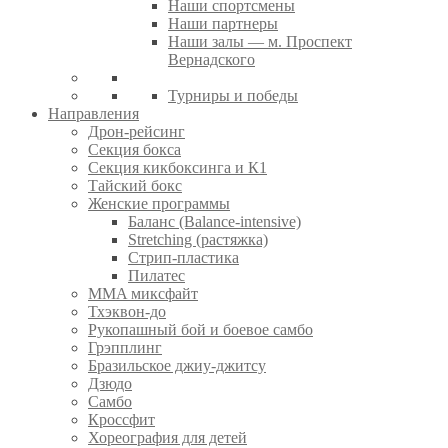
Наши спортсмены
Наши партнеры
Наши залы — м. Проспект
Вернадского
Турниры и победы
Направления
Дрон-рейсинг
Секция бокса
Секция кикбоксинга и К1
Тайский бокс
Женские программы
Баланс (Balance-intensive)
Stretching (растяжка)
Стрип-пластика
Пилатес
MMA миксфайт
Тхэквон-до
Рукопашный бой и боевое самбо
Грэпплинг
Бразильское джиу-джитсу
Дзюдо
Самбо
Кроссфит
Хореография для детей