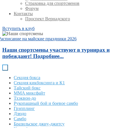
Страховка для спортсменов
Форум
Контакты
Проспект Вернадского
Вступить в клуб
Расписание на майские праздники 2026
Наши спортсмены участвуют в турнирах и
побеждают! Подробнее...
Секция бокса
Секция кикбоксинга и К1
Тайский бокс
MMA миксфайт
Тхэквон-до
Рукопашный бой и боевое самбо
Грэпплинг
Дзюдо
Самбо
Бразильское джиу-джитсу