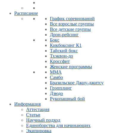
Расписание
График соревнований
Все взрослые группы
Все детские группы
Дрон-рейсинг
Бокс
Кикбоксинг К1
Тайский бокс
Тхэквон-до
Кроссфит
Женские программы
ММА
Самбо
Бразильское Джиу-джитсу
Грэпплинг
Дзюдо
Рукопашный бой
Информация
Аттестация
Статьи
Научный подход
Единоборства для начинающих
Экипировка