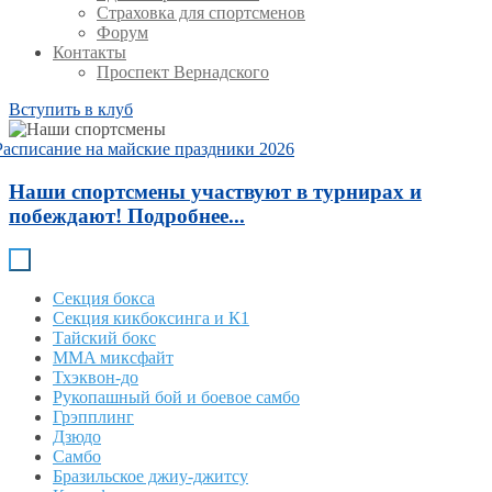
Страховка для спортсменов
Форум
Контакты
Проспект Вернадского
Вступить в клуб
Расписание на майские праздники 2026
Наши спортсмены участвуют в турнирах и
побеждают! Подробнее...
Секция бокса
Секция кикбоксинга и К1
Тайский бокс
MMA миксфайт
Тхэквон-до
Рукопашный бой и боевое самбо
Грэпплинг
Дзюдо
Самбо
Бразильское джиу-джитсу