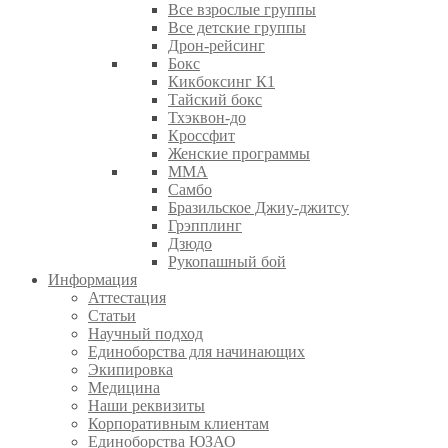
Все взрослые группы
Все детские группы
Дрон-рейсинг
Бокс
Кикбоксинг К1
Тайский бокс
Тхэквон-до
Кроссфит
Женские программы
ММА
Самбо
Бразильское Джиу-джитсу
Грэпплинг
Дзюдо
Рукопашный бой
Информация
Аттестация
Статьи
Научный подход
Единоборства для начинающих
Экипировка
Медицина
Наши реквизиты
Корпоративным клиентам
Единоборства ЮЗАО