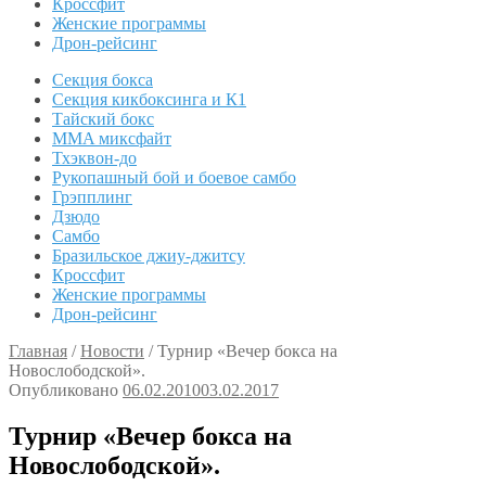
Кроссфит
Женские программы
Дрон-рейсинг
Секция бокса
Секция кикбоксинга и К1
Тайский бокс
MMA миксфайт
Тхэквон-до
Рукопашный бой и боевое самбо
Грэпплинг
Дзюдо
Самбо
Бразильское джиу-джитсу
Кроссфит
Женские программы
Дрон-рейсинг
Главная
/
Новости
/
Турнир «Вечер бокса на
Новослободской».
Опубликовано
06.02.2010
03.02.2017
Турнир «Вечер бокса на
Новослободской».