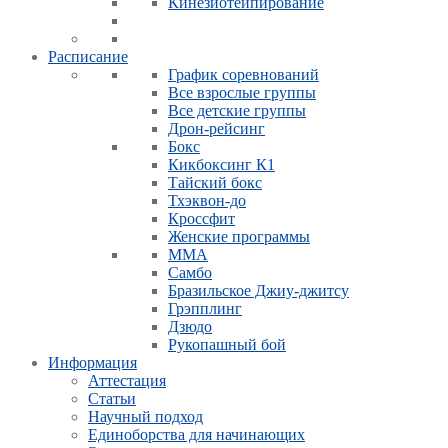
Кинезиотейпирование
Расписание
График соревнований
Все взрослые группы
Все детские группы
Дрон-рейсинг
Бокс
Кикбоксинг К1
Тайский бокс
Тхэквон-до
Кроссфит
Женские программы
ММА
Самбо
Бразильское Джиу-джитсу
Грэпплинг
Дзюдо
Рукопашный бой
Информация
Аттестация
Статьи
Научный подход
Единоборства для начинающих