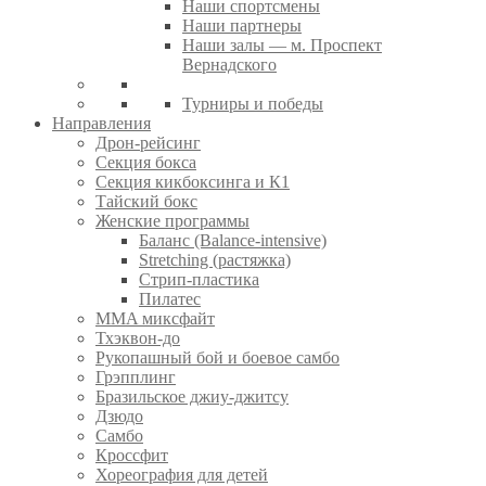
Наши спортсмены
Наши партнеры
Наши залы — м. Проспект
Вернадского
Турниры и победы
Направления
Дрон-рейсинг
Секция бокса
Секция кикбоксинга и К1
Тайский бокс
Женские программы
Баланс (Balance-intensive)
Stretching (растяжка)
Стрип-пластика
Пилатес
MMA миксфайт
Тхэквон-до
Рукопашный бой и боевое самбо
Грэпплинг
Бразильское джиу-джитсу
Дзюдо
Самбо
Кроссфит
Хореография для детей