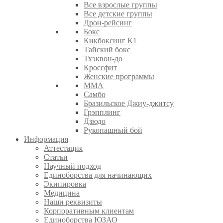
Все взрослые группы
Все детские группы
Дрон-рейсинг
Бокс
Кикбоксинг К1
Тайский бокс
Тхэквон-до
Кроссфит
Женские программы
ММА
Самбо
Бразильское Джиу-джитсу
Грэпплинг
Дзюдо
Рукопашный бой
Информация
Аттестация
Статьи
Научный подход
Единоборства для начинающих
Экипировка
Медицина
Наши реквизиты
Корпоративным клиентам
Единоборства ЮЗАО