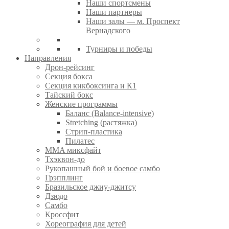
Наши спортсмены
Наши партнеры
Наши залы — м. Проспект
Вернадского
Турниры и победы
Направления
Дрон-рейсинг
Секция бокса
Секция кикбоксинга и К1
Тайский бокс
Женские программы
Баланс (Balance-intensive)
Stretching (растяжка)
Стрип-пластика
Пилатес
MMA миксфайт
Тхэквон-до
Рукопашный бой и боевое самбо
Грэпплинг
Бразильское джиу-джитсу
Дзюдо
Самбо
Кроссфит
Хореография для детей