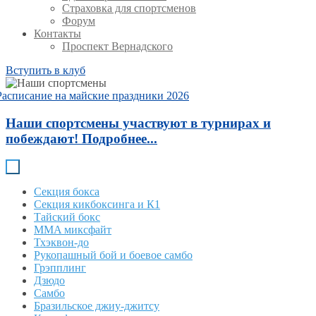
Страховка для спортсменов
Форум
Контакты
Проспект Вернадского
Вступить в клуб
Расписание на майские праздники 2026
Наши спортсмены участвуют в турнирах и
побеждают! Подробнее...
Секция бокса
Секция кикбоксинга и К1
Тайский бокс
MMA миксфайт
Тхэквон-до
Рукопашный бой и боевое самбо
Грэпплинг
Дзюдо
Самбо
Бразильское джиу-джитсу