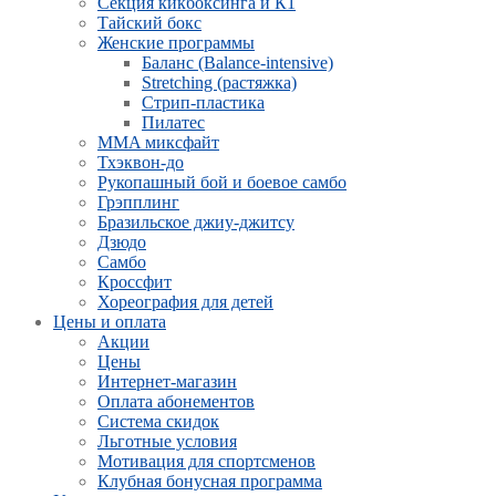
Секция кикбоксинга и К1
Тайский бокс
Женские программы
Баланс (Balance-intensive)
Stretching (растяжка)
Стрип-пластика
Пилатес
MMA миксфайт
Тхэквон-до
Рукопашный бой и боевое самбо
Грэпплинг
Бразильское джиу-джитсу
Дзюдо
Самбо
Кроссфит
Хореография для детей
Цены и оплата
Акции
Цены
Интернет-магазин
Оплата абонементов
Система скидок
Льготные условия
Мотивация для спортсменов
Клубная бонусная программа