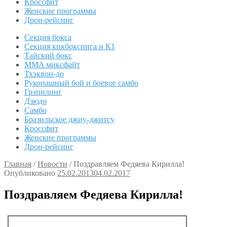
Кроссфит
Женские программы
Дрон-рейсинг
Секция бокса
Секция кикбоксинга и К1
Тайский бокс
MMA миксфайт
Тхэквон-до
Рукопашный бой и боевое самбо
Грэпплинг
Дзюдо
Самбо
Бразильское джиу-джитсу
Кроссфит
Женские программы
Дрон-рейсинг
Главная
/
Новости
/
Поздравляем Федяева Кирилла!
Опубликовано
25.02.2013
04.02.2017
Поздравляем Федяева Кирилла!