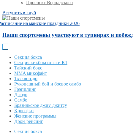
Проспект Вернадского
Вступить в клуб
Расписание на майские праздники 2026
Наши спортсмены участвуют в турнирах и побежд
Секция бокса
Секция кикбоксинга и К1
Тайский бокс
MMA миксфайт
Тхэквон-до
Рукопашный бой и боевое самбо
Грэпплинг
Дзюдо
Самбо
Бразильское джиу-джитсу
Кроссфит
Женские программы
Дрон-рейсинг
Секция бокса