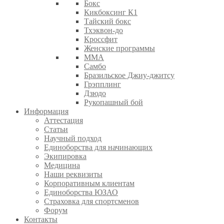
Бокс
Кикбоксинг К1
Тайский бокс
Тхэквон-до
Кроссфит
Женские программы
ММА
Самбо
Бразильское Джиу-джитсу
Грэпплинг
Дзюдо
Рукопашный бой
Информация
Аттестация
Статьи
Научный подход
Единоборства для начинающих
Экипировка
Медицина
Наши реквизиты
Корпоративным клиентам
Единоборства ЮЗАО
Страховка для спортсменов
Форум
Контакты