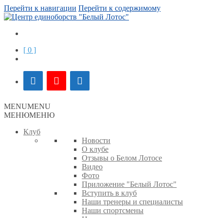
Перейти к навигации
Перейти к содержимому
[ 0 ]
MENU
MENU
МЕНЮ
МЕНЮ
Клуб
Новости
О клубе
Отзывы о Белом Лотосе
Видео
Фото
Приложение "Белый Лотос"
Вступить в клуб
Наши тренеры и специалисты
Наши спортсмены