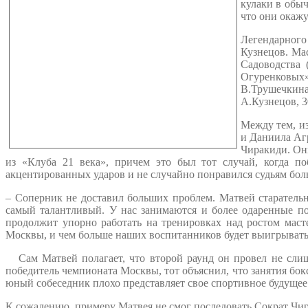
кулаки в обыч
что они окажу
Легендарного
Кузнецов. Мас
Садоводства
Огуренковых»
В.Трушечкина
А.Кузнецов, 3
Между тем, и
и Даниила Агр
Чиракиди. Они
из «Клуба 21 века», причем это был тот случай, когда по
акцентированных ударов и не случайно понравился судьям бол
– Соперник не доставил больших проблем. Матвей старательно
самый талантливый. У нас занимаются и более одаренные по
продолжит упорно работать на тренировках над ростом маст
Москвы, и чем больше наших воспитанников будет выигрыв
Сам Матвей полагает, что второй раунд он провел не слишк
победитель чемпионата Москвы, тот объяснил, что занятия бо
юный собеседник плохо представляет свое спортивное будущее. 
К сожалению, примеру Матвея не смог последовать Сократ Чир