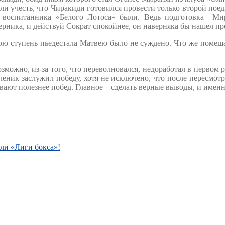
ли учесть, что Чиракиди готовился провести только второй поед
у воспитанника «Белого Лотоса» были. Ведь подготовка Мир
ерника, и действуй Сократ спокойнее, он наверняка бы нашел п
нюю ступень пьедестала Матвею было не суждено. Что же помеш
можно, из-за того, что переволновался, недоработал в первом р
ченик заслужил победу, хотя не исключено, что после пересмотр
ают полезнее побед. Главное – сделать верные выводы, и именн
ли «Лиги бокса»!