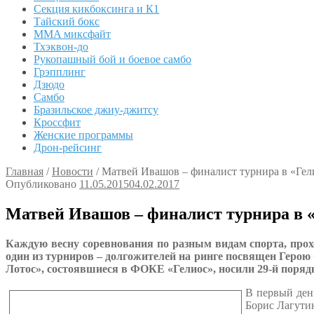
Секция кикбоксинга и К1
Тайский бокс
MMA миксфайт
Тхэквон-до
Рукопашный бой и боевое самбо
Грэпплинг
Дзюдо
Самбо
Бразильское джиу-джитсу
Кроссфит
Женские программы
Дрон-рейсинг
Главная
/
Новости
/
Матвей Ивашов – финалист турнира в «Гел
Опубликовано
11.05.2015
04.02.2017
Матвей Ивашов – финалист турнира в 
Каждую весну соревнования по разным видам спорта, про
один из турниров – долгожителей на ринге посвящен Герою
Лотос», состоявшиеся в ФОКЕ «Гелиос», носили 29-й порядк
В первый ден
Борис Лагутин