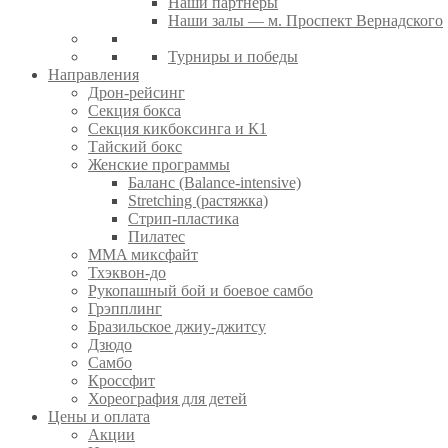
Наши партнеры
Наши залы — м. Проспект Вернадского
Турниры и победы
Направления
Дрон-рейсинг
Секция бокса
Секция кикбоксинга и К1
Тайский бокс
Женские программы
Баланс (Balance-intensive)
Stretching (растяжка)
Стрип-пластика
Пилатес
MMA миксфайт
Тхэквон-до
Рукопашный бой и боевое самбо
Грэпплинг
Бразильское джиу-джитсу
Дзюдо
Самбо
Кроссфит
Хореография для детей
Цены и оплата
Акции