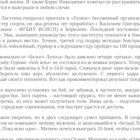
ной жизни. И также Борис Николаевич пожелал не расстраиватьс
тся в выигрыше в любом случае.
 Лагутина попросил приехать в «Гелиос» бессменный организа
тер спорта, он два десятка лет проработал с Василием Григор
 (ныне – ФГБИУ ВСИСП) в Бирюлеве. Последний постоянно 
. Увы, нынешнее руководство этого института относится к бок
 в разных местах. Точнее, третий год подряд молодые боксер
0-й, юбилейный, турнир в следующем году пройдет на 100 проц
значально от «Белого Лотоса» было заявлено четыре «штыка», 
абу. Однако «бой века» не состоялся из-за неявки первого. Те
 были заявлены в 9-й и 14-й парах. Сначала в ринг пригласили
бедитель взял верх абсолютно заслуженно. С первого удара
ьше своего оппонента. Вот как прокомментировал результат пое
 выполнял установку на бой, не забывая, в частности, аккурат
дростки. Зато парень – настоящий трудяга, что не менее важ
ерства, из него может получиться толк. Наша цель – подгото
ать городские соревнования, тем быстрее удастся ее дост
ом уверенно, но в двух следующих сумел прибавить. В спорт
ксом не помешают любому мужчине, и записавшийся в «Белый Лот
Пока ясно одно – Матвею хочется выиграть 10 боев, чтобы стать
акиди, обидчиком которого стал Оганес Миранян из клуба «Оли