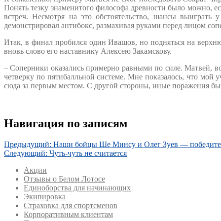
Понять тезку знаменитого философа древности было можно, ес
встреч. Несмотря на это обстоятельство, шансы выиграть 
демонстрировал антибокс, размахивая руками перед лицом соп
Итак, в финал пробился один Ивашов, но подняться на верх
вновь слово его наставнику Алексею Закамскову.
– Соперники оказались примерно равными по силе. Матвей, воз
четверку по пятибалльной системе. Мне показалось, что мой у
сюда за первым местом. С другой стороны, иные поражения быв
Навигация по записям
Предыдущий:
Наши бойцы Ше Минсу и Олег Зуев — победите
Следующий:
Чуть-чуть не считается
Акции
Отзывы о Белом Лотосе
Единоборства для начинающих
Экипировка
Страховка для спортсменов
Корпоративным клиентам