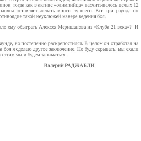
инок, тогда как в активе «олимпийца» насчитывалось целых 12
аняна оставляет желать много лучшего. Все три раунда он
ротивоядие такой неуклюжей манере ведения боя.
ало ему обыграть Алексея Меришанова из «Клуба 21 века»? И
аунде, но постепенно раскрепостился. В целом он отработал на
а боя я сделаю другое заключение. Не буду скрывать, мы ехали
о этим мы и будем заниматься.
Валерий РАДЖАБЛИ