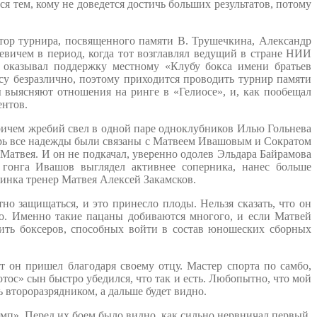
я тем, кому не доведется достичь больших результатов, потому
тор турнира, посвященного памяти В. Трушечкина, Александр
ьевичем в период, когда тот возглавлял ведущий в стране НИИ
оказывал поддержку местному «Клубу бокса имени братьев
су безразлично, поэтому приходится проводить турнир памяти
ы выясняют отношения на ринге в «Гелиосе», и, как пообещал
ентов.
причем жребий свел в одной паре одноклубников Илью Гольнева
перь все надежды были связаны с Матвеем Ивашовым и Сократом
 Матвея. И он не подкачал, уверенно одолев Эльдара Байрамова
 гонга Ивашов выглядел активнее соперника, нанес больше
динка тренер Матвея Алексей Закамсков.
но защищаться, и это принесло плоды. Нельзя сказать, что он
но. Именно такие пацаны добиваются многого, и если Матвей
вить боксеров, способных войти в состав юношеских сборных
ичь.
 он пришел благодаря своему отцу. Мастер спорта по самбо,
ос» сын быстро убедился, что так и есть. Любопытно, что мой
 второразрядником, а дальше будет видно.
мп». Перед их боем было видно, как сильно нервничал первый.