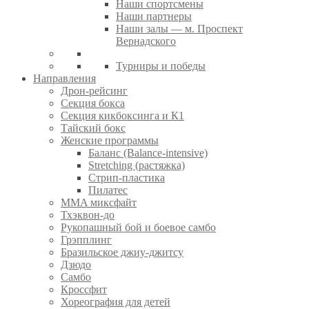
Наши спортсмены
Наши партнеры
Наши залы — м. Проспект
Вернадского
Турниры и победы
Направления
Дрон-рейсинг
Секция бокса
Секция кикбоксинга и К1
Тайский бокс
Женские программы
Баланс (Balance-intensive)
Stretching (растяжка)
Стрип-пластика
Пилатес
MMA миксфайт
Тхэквон-до
Рукопашный бой и боевое самбо
Грэпплинг
Бразильское джиу-джитсу
Дзюдо
Самбо
Кроссфит
Хореография для детей