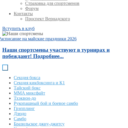
Страховка для спортсменов
Форум
Контакты
Проспект Вернадского
Вступить в клуб
Расписание на майские праздники 2026
Наши спортсмены участвуют в турнирах и
побеждают! Подробнее...
Секция бокса
Секция кикбоксинга и К1
Тайский бокс
MMA миксфайт
Тхэквон-до
Рукопашный бой и боевое самбо
Грэпплинг
Дзюдо
Самбо
Бразильское джиу-джитсу