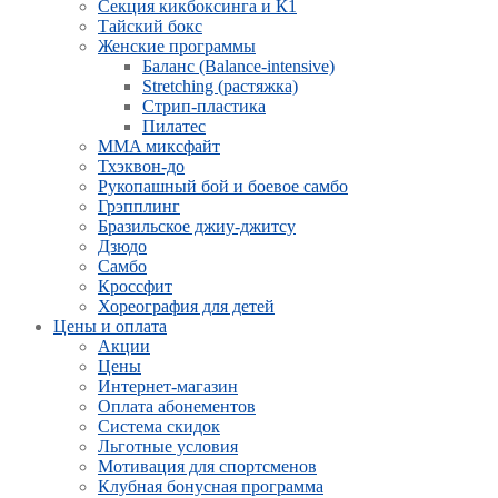
Секция кикбоксинга и К1
Тайский бокс
Женские программы
Баланс (Balance-intensive)
Stretching (растяжка)
Стрип-пластика
Пилатес
MMA миксфайт
Тхэквон-до
Рукопашный бой и боевое самбо
Грэпплинг
Бразильское джиу-джитсу
Дзюдо
Самбо
Кроссфит
Хореография для детей
Цены и оплата
Акции
Цены
Интернет-магазин
Оплата абонементов
Система скидок
Льготные условия
Мотивация для спортсменов
Клубная бонусная программа