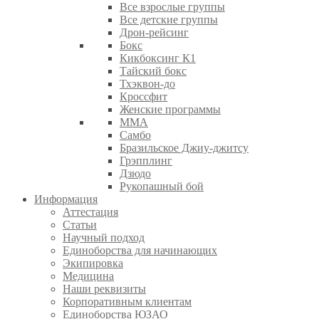
Все взрослые группы
Все детские группы
Дрон-рейсинг
Бокс
Кикбоксинг К1
Тайский бокс
Тхэквон-до
Кроссфит
Женские программы
ММА
Самбо
Бразильское Джиу-джитсу
Грэпплинг
Дзюдо
Рукопашный бой
Информация
Аттестация
Статьи
Научный подход
Единоборства для начинающих
Экипировка
Медицина
Наши реквизиты
Корпоративным клиентам
Единоборства ЮЗАО