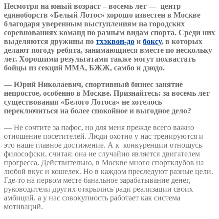
Несмотря на юный возраст – восемь лет — центр
единоборств «Белый Лотос» хорошо известен в Москве
благодаря уверенным выступлениям на городских
соревнованиях команд по разным видам спорта. Среди них
выделяются дружины по
тхэквон-до
и
боксу
, в которых
делают погоду ребята, занимающиеся вместе по нескольку
лет. Хорошими результатами также могут похвастать
бойцы из секций ММА, БЖЖ, самбо и дзюдо.
— Юрий Николаевич, спортивный бизнес занятие
непростое, особенно в Москве. Признайтесь: за восемь лет
существования «Белого Лотоса» не хотелось
переключиться на более спокойное и выгодное дело?
— Не сочтите за пафос, но для меня прежде всего важно
отношение посетителей. Люди охотно у нас тренируются и
это наше главное достижение. А к конкуренции отношусь
философски, считая: она не случайно является двигателем
прогресса. Действительно, в Москве много спортклубов на
любой вкус и кошелек. Но в каждом преследуют разные цели.
Где-то на первом месте банальное зарабатывание денег,
руководители других открылись ради реализации своих
амбиций, а у нас совокупность работает как система
мотиваций.