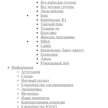
Все взрослые группы
Все детские группы
Дрон-рейсинг
Бокс
Кикбоксинг К1
Тайский бокс
Тхэквон-до
Кроссфит
Женские программы
ММА
Самбо
Бразильское Джиу-джитсу
Грэпплинг
Дзюдо
Рукопашный бой
Информация
Аттестация
Статьи
Научный подход
Единоборства для начинающих
Экипировка
Медицина
Наши реквизиты
Корпоративным клиентам
Единоборства ЮЗАО