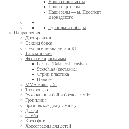
Наши спортсмены
Наши партнеры
Наши залы — м. Проспект
Вернадского
Турниры и победы
Направления
Дрон-рейсинг
Секция бокса
Секция кикбоксинга и К1
Тайский бокс
Женские программы
Баланс (Balance-intensive)
Stretching (растяжка)
Стрип-пластика
Пилатес
MMA миксфайт
Тхэквон-до
Рукопашный бой и боевое самбо
Грэпплинг
Бразильское джиу-джитсу
Дзюдо
Самбо
Кроссфит
Хореография для детей