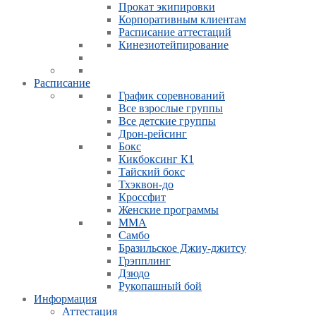
Прокат экипировки
Корпоративным клиентам
Расписание аттестаций
Кинезиотейпирование
Расписание
График соревнований
Все взрослые группы
Все детские группы
Дрон-рейсинг
Бокс
Кикбоксинг К1
Тайский бокс
Тхэквон-до
Кроссфит
Женские программы
ММА
Самбо
Бразильское Джиу-джитсу
Грэпплинг
Дзюдо
Рукопашный бой
Информация
Аттестация