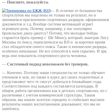
— Поясните, пожалуйста.
— В отличие от большинства
спортклубов мы нацелены не только на результат, но и
занимаемся присвоением спортивных разрядов, оформлением
документов и т.д. Вообще система мотиваций играет
огромную роль. Почему, например, у нас популярно
бразильское джиу-джитсу? Потому, что молодые бойцы
стараются брать пример с Ше Минсу, который, выиграв Лигу
Москвы по боксу, переключился на BJJ и за короткое время
стал обладателем синего пояса. Также и юношеские разряды,
особенно начальные. Не все относятся к ним серьезно. И зря,
ведь они показатель спортивного роста человека.
—
Системный подход невозможен без тренеров.
— Конечно. Поэтому наши специалисты не только обучают
учеников в зале, но также в курсе дел своих подопечных и
представляют чего те смогут добиться в ближайшие годы.
Соответственно под каждого составляется календарь. В
общем, работа организована как в детских спортшколах, но с
различиями с учетом коммерческой структуры. Таким
образом, мы нашли золотую середину и стабильно высокие
результаты наших воспитанников доказывают, что мы не
ошиблись.