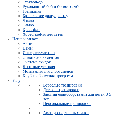
Тхэквон-до
Рукопашный бой и боевое самбо
Грэпплинг
Бразильское джиу-джитсу
Дзюдо
Самбо
Кроссфит
Хореография для детей
Цены и оплата
Акции
Цены
Интернет-магазин
Оплата абонементов
Система скидок
Льготные условия
Мотивация для спортсменов
Клубная бонусная программа
Услуги
Взрослые тренировки
Детские тренировки
Занятия единоборствами для детей 3-5
лет
Персональные тренировки
Аренда спортивных залов